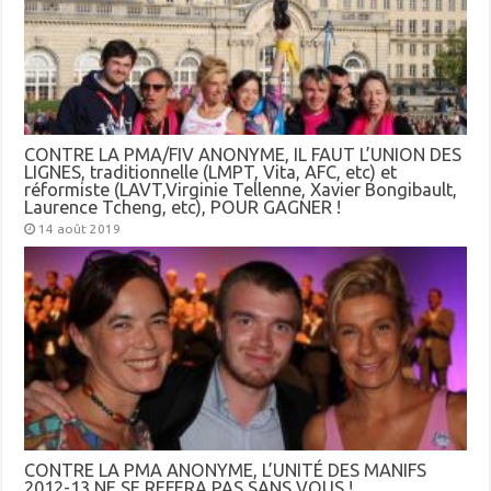
CONTRE LA PMA/FIV ANONYME, IL FAUT L’UNION DES
LIGNES, traditionnelle (LMPT, Vita, AFC, etc) et
réformiste (LAVT,Virginie Tellenne, Xavier Bongibault,
Laurence Tcheng, etc), POUR GAGNER !
14 août 2019
CONTRE LA PMA ANONYME, L’UNITÉ DES MANIFS
2012-13 NE SE REFERA PAS SANS VOUS !