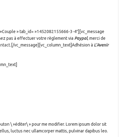
e= »Couple » tab_id= »1452082155666-3-4″][vc_message
nez pas à effectuer votre règlement via
Paypal
, merci de
ontact
.[/vc_message][vc_column_text]Adhésion à
L’Avenir
umn_text]
outon \ »éditer\ » pour me modifier. Lorem ipsum dolor sit
tellus, luctus nec ullamcorper mattis, pulvinar dapibus leo.