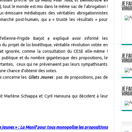
Je fa
e), tout le monde est mis dans le même sac de l’abrogation !
Virgi
uc-émissaire médiatiques des véritables abrogationnistes
 marché post-humain, qui a « trusté les résultats » pour
Tellenne-Frigide Barjot a expliqué avoir informé les
du projet de loi bioéthique, véritable révolution votée en
fait ignorée, comme la consultation du CESE elle-même !
Je fa
 publique et du nombre gigantesque des propositions, le
Virgi
ortantes, ceux qui ne prévenaient pas leurs sympathisants
une chance d’obtenir des votes.
qui concerne les
Gilets Jaunes
: pas de propositions, pas de
Je fa
Virgi
oit Marlène Schiappa et Cyril Hanouna qui décident à leur
s jaunes » : La Manif pour tous monopolise les propositions