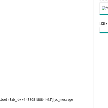
Liste
onctuel » tab_id= »1452081888-1-95″][vc_message