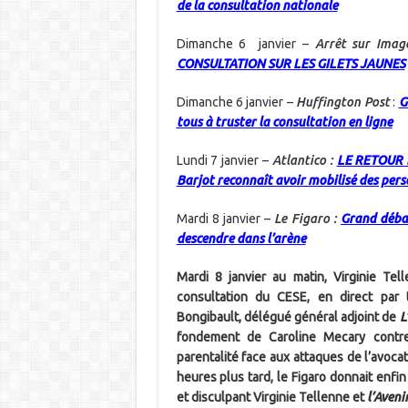
de la consultation nationale
Dimanche 6 janvier –
Arrêt sur Imag
CONSULTATION SUR LES GILETS JAUNES
Dimanche 6 janvier –
Huffington Post
:
G
tous à truster la consultation en ligne
Lundi 7 janvier –
Atlantico :
LE RETOUR D
Barjot reconnaît avoir mobilisé des pers
Mardi 8 janvier –
Le Figaro :
Grand déba
descendre dans l’arène
Mardi 8 janvier au matin, Virginie Tell
consultation du CESE, en direct par
Bongibault, délégué général adjoint de
L
fondement de Caroline Mecary contre 
parentalité face aux attaques de l’avoc
heures plus tard, le Figaro donnait enfin
et disculpant Virginie Tellenne et
l’Aveni