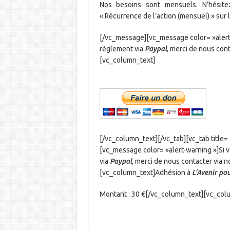
Nos besoins sont mensuels. N’hésit
« Récurrence de l’action (mensuel) » sur
[/vc_message][vc_message color= »alert-
règlement via
Paypal
, merci de nous cont
[vc_column_text]
[/vc_column_text][/vc_tab][vc_tab title
[vc_message color= »alert-warning »]Si 
via
Paypal
, merci de nous contacter via
n
[vc_column_text]Adhésion à
L’Avenir po
Montant : 30 €[/vc_column_text][vc_col