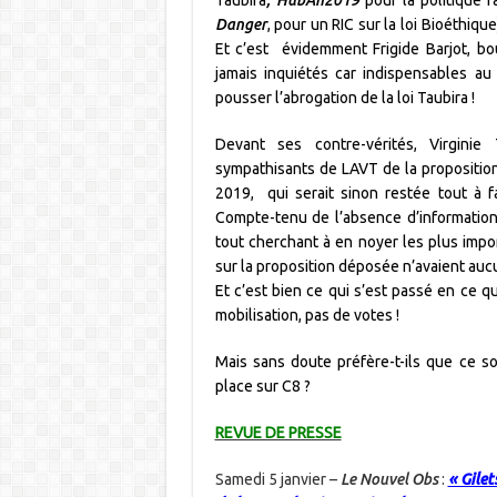
Danger
, pour un RIC sur la loi Bioéthiqu
Et c’est évidemment Frigide Barjot, bo
jamais inquiétés car indispensables au
pousser l’abrogation de la loi Taubira !
Devant ses contre-vérités, Virginie 
sympathisants de LAVT de la proposition 
2019, qui serait sinon restée tout à 
Compte-tenu de l’absence d’information
tout cherchant à en noyer les plus imp
sur la proposition déposée n’avaient auc
Et c’est bien ce qui s’est passé en ce 
mobilisation, pas de votes !
Mais sans doute préfère-t-ils que ce s
place sur C8 ?
REVUE DE PRESSE
Samedi 5 janvier –
Le Nouvel Obs
:
« Gilet