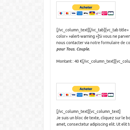
[/vc_column_text][/vc_tab][vc_tab titl
color= »alert-warning »]Si vous ne parve
nous contacter via
notre formulaire de c
pour Tous. Couple.
Montant : 40 €[/vc_column_text][vc_col
[/vc_column_text][vc_column_text]
Je suis un bloc de texte, cliquez sur le b
amet, consectetur adipiscing elit. Ut elit 