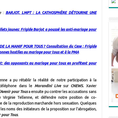
e
:
BARJOT, LMPT : LA CATHOSPHÈRE DÉTOURNE UNE
ilets jaunes: Frigide Barjot a poussé les anti-mariage pour
E LA MANIF POUR TOUS ? Consultation du Cese : Frigide
onnes hostiles au mariage pour tous et à la PMA
t: des opposants au mariage pour tous en profitent pour
enne a pu rétablir la réalité de notre participation à la
 téléphone dans le
Morandini Live
sur
CNEWS.
Xavier
’Avenir pour Tous
a ensuite pu contrer les accusations sans
Virginie Tellenne, et défendre notre position de co-
ate de la reproduction marchande hors sexuation. Quelques
 les noms des initiateurs de la proposition sur l’abrogation,
r pour Tous
.