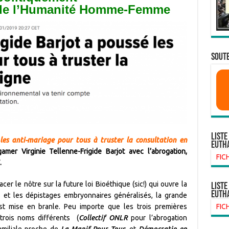
 de l’Humanité Homme-Femme
SOUTE
Liste
 les anti-mariage pour tous à truster la consultation en
euth
mer Virginie Tellenne-Frigide Barjot avec l’abrogation,
FIC
.
cer le nôtre sur la future loi Bioéthique (sic!) qui ouvre la
liste
euth
 et les dépistages embryonnaires généralisés, la grande
st mise en branle. Peu importe que les trois premières
FIC
trois noms différents (
Collectif ONLR
pour l’abrogation
familiale proche de
La Manif Pour Tous
, et
Démocratie en