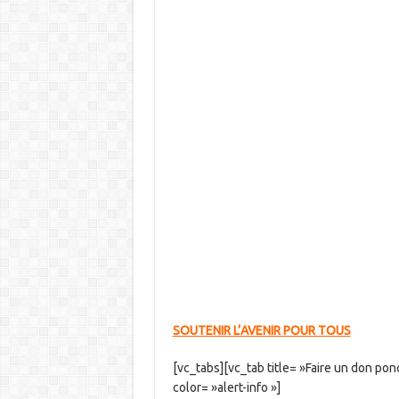
SOUTENIR L’AVENIR POUR TOUS
[vc_tabs][vc_tab title= »Faire un don p
color= »alert-info »]