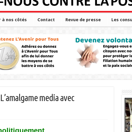
r à nos côtés
Contact
Revue de presse
Les consu
– L’amalgame media avec
politiquement