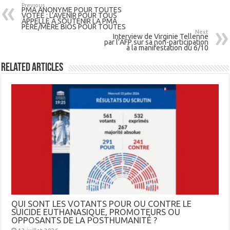
Previous
PMA ANONYME POUR TOUTES
VOTÉE : L’AVENIR POUR TOUS
APPELLE À SOUTENIR LA PMA
PÈRE/MÈRE BIOS POUR TOUTES
Next
Interview de Virginie Tellenne
par l’AFP sur sa non-participation
à la manifestation du 6/10
Related Articles
QUI SONT LES VOTANTS POUR OU CONTRE LE
SUICIDE EUTHANASIQUE, PROMOTEURS OU
OPPOSANTS DE LA POSTHUMANITÉ ?