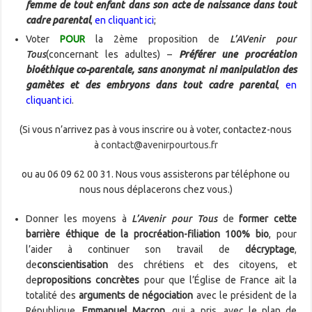
femme de tout enfant dans son acte de naissance dans tout
cadre parental
,
en cliquant ici
;
Voter
POUR
la 2ème proposition de
L’AVenir pour
Tous
(concernant les adultes) –
Préférer une procréation
bioéthique co-parentale, sans anonymat ni manipulation des
gamètes et des embryons dans tout cadre parental
,
en
cliquant ici
.
(Si vous n’arrivez pas à vous inscrire ou à voter, contactez-nous
à
contact@avenirpourtous.fr
ou au 06 09 62 00 31. Nous vous assisterons par téléphone ou
nous nous déplacerons chez vous.)
Donner les moyens à
L’Avenir pour Tous
de
former cette
barrière éthique de la procréation-filiation 100% bio
, pour
l’aider à continuer son travail de
décryptage
,
de
conscientisation
des chrétiens et des citoyens, et
de
propositions concrètes
pour que l’Église de France ait la
totalité des
arguments de négociation
avec le président de la
République,
Emmanuel Macron
, qui a pris, avec le plan de