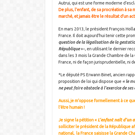
Autrui, qui est une forme moderne d’escl
De plus, l’enfant, de sa procréation à sa 
marché, et jamais être le résultat d’un act
En mars 2013, le président François Holla
France. Il doit aujourd’hui tenir cette pro
question de la légalisation de la gestati
République
»–, en utilisant le dernier re
dans les 3 mois la Grande Chambre de la 
France, ni de façon jurisprudentielle, ni d
*Le député PS Erwann Binet, ancien rappo
proposition de loi qui dispose que
« le
mo
ne peut
faire
obstacle à l’exercice de
ses
Aussi, je m’oppose formellement à ce qu
l’être humain !
Je signe la pétition «
L’enfant naît d’un a
solliciter le président de la République
af
national, la France saisisse la Grande C