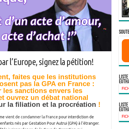
SOUTE
r l’Europe, signez la pétition!
nt, faites que les institutions
Liste
euth
sent pas la GPA en France :
FIC
r les sanctions envers les
t ouvrez un débat national
 la filiation et la procréation
!
liste
euth
FIC
mme
vient de condamner la France
pour interdiction de
 d’enfants nés par Gestation Pour Autrui (GPA) à l’étranger.