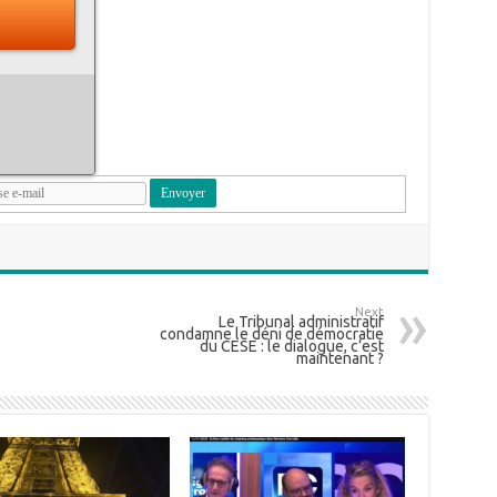
Next
Le Tribunal administratif
condamne le déni de démocratie
du CESE : le dialogue, c’est
maintenant ?