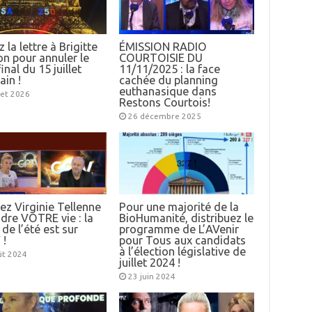
 la lettre à Brigitte
ÉMISSION RADIO
n pour annuler le
COURTOISIE DU
inal du 15 juillet
11/11/2025 : la face
ain !
cachée du planning
euthanasique dans
llet 2026
Restons Courtois!
26 décembre 2025
ez Virginie Tellenne
Pour une majorité de la
dre VOTRE vie : la
BioHumanité, distribuez le
 de l’été est sur
programme de L’AVenir
 !
pour Tous aux candidats
à l’élection législative de
ût 2024
juillet 2024 !
23 juin 2024