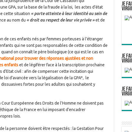
dit la jurisprudence de la Cour de Cassation qui
Je fa
 une GPA, sur la base de la fraude à la loi, les actes d’état
Virgi
ue cette situation
« porte atteinte à leur identité au sein de
ance au nom du
« droit au respect de leur
vie privée
»
et de
ation de ces enfants nés par femmes porteuses à l’étranger
s enfants qui ne sont pas responsables de cette condition de
lie quand on connaît le père biologique (ce qui est le cas en
Je fa
t national pour trouver des réponses ajustées et non
Virgi
es enfants
et de légiférer face à la transcription prochaine
d’Etat civil : afin de compenser cette incitation qui
 loi d’avancée vers la légalisation de la GPA*, le
issuasives fortes pour les adultes qui souhaitent y
Je fa
Virgi
a Cour Européenne des Droits de l’Homme ne doivent pas
 éthique de la France en lui imposant d’encadrer
ropres lois.
é de la personne doivent être respectés : la Gestation Pour