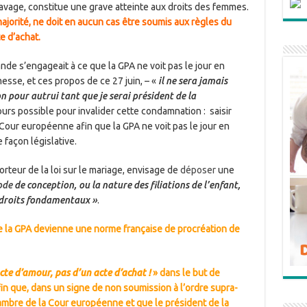
avage, constitue une grave atteinte aux droits des femmes.
majorité, ne doit en aucun cas être soumis aux règles du
e d’achat.
nde s’engageait à ce que la GPA ne voit pas le jour en
messe, et ces propos de ce 27 juin, – «
il ne sera jamais
on pour autrui tant que je serai président de la
cours possible pour invalider cette condamnation : saisir
Cour européenne afin que la GPA ne voit pas le jour en
e façon législative.
rteur de la loi sur le mariage, envisage de
déposer
une
de
de conception, ou la nature des filiations de l’enfant,
droits fondamentaux »
.
e la GPA devienne une norme française de procréation de
cte d’amour, pas d’un acte d’achat !
» dans le but de
in que, dans un signe de non soumission à l’ordre supra-
hambre de la Cour européenne et que le président de la