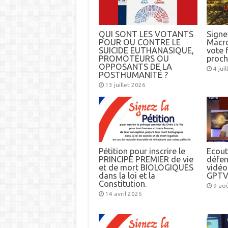
QUI SONT LES VOTANTS
Signez
POUR OU CONTRE LE
Macro
SUICIDE EUTHANASIQUE,
vote f
PROMOTEURS OU
proch
OPPOSANTS DE LA
4 jui
POSTHUMANITÉ ?
13 juillet 2026
Pétition pour inscrire le
Ecout
PRINCIPE PREMIER de vie
défen
et de mort BIOLOGIQUES
vidéo
dans la loi et la
GPTV
Constitution.
9 ao
14 avril 2025