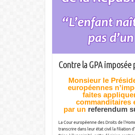
Contre la GPA imposée pa
Monsieur le Préside
européennes n’impo
faites applique
commanditaires e
par un
referendum sur
La Cour européenne des Droits de l’Ho
transcrire dans leur état civil la filiation