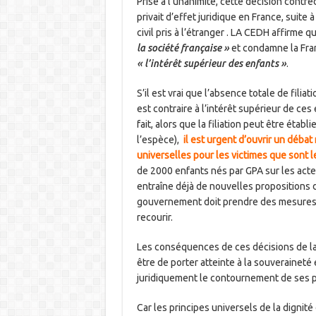
Prise à l’unanimité, cette décision contre
privait d’effet juridique en France, suite à
civil pris à l’étranger . LA CEDH affirme q
la société française »
et condamne la Fr
« l’intérêt supérieur des enfants »
.
S’il est vrai que l’absence totale de fili
est contraire à l’intérêt supérieur de ce
fait, alors que la filiation peut être étab
l’espèce),
il est urgent d’ouvrir un déba
universelles pour les victimes que sont l
de 2000 enfants nés par GPA sur les actes 
entraîne déjà de nouvelles propositions de
gouvernement doit prendre des mesures d
recourir.
Les conséquences de ces décisions de l
être de porter atteinte à la souveraineté
juridiquement le contournement de ses p
Car les principes universels de la dignit