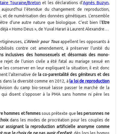
taire Touraine/Breton
et les déclarations d’
Agnès Buzyn,
 aujourd’hui l’étendue du changement de reproduction,
 et de numérisation des données génétiques. L’ensemble
être d’une autre nature que biologique. C’est bien l’
Etre
déjà « Homo Deus », de Yuval Harari à Laurent Alexandre…
ertigineuses,
L’AVenir pour Tous
appellent les opposants à
ilisés contre cet amendement, à préserver l’unité du
ns inclusives
des homosexuels et désormais des mono-
Le rejet de l’union civile a été fatal au mariage sexué en
e les conserver en leur expliquant la situation; il est donc
ent l’alternative de
la co-parentalité des géniteurs et des
is dans la diversité comme en 2012, à
la loi de reproduction
division du camp bio-sexué laisse passer le marché de la
eux qui disent s’opposer à la PMA sans homme ni père les
ntre hommes et femmes
sous prétexte que
les personnes ne
choix
dans les modes de procréation pour les couples de
eur assignant la reproduction artificielle anonyme comme
ant que
le choix de ne pas avoir d’enfant,
dès lors les homos