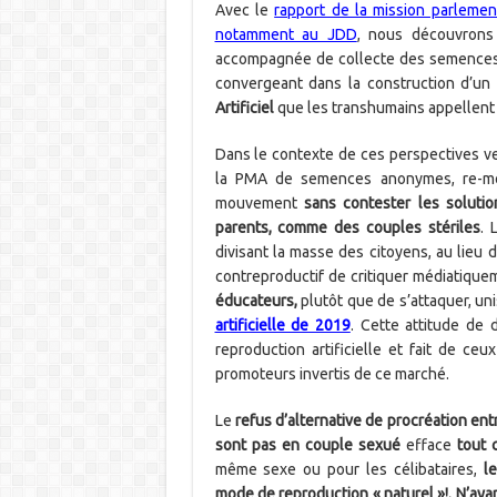
Avec le
rapport de la mission parlemen
notamment au JDD
, nous découvrons
accompagnée de collecte des semences,
convergeant dans la construction d’un 
Artificiel
que les transhumains appellent 
Dans le contexte de ces perspectives v
la PMA de semences anonymes, re-mob
mouvement
sans contester les solutio
parents, comme des couples stériles
. 
divisant la masse des citoyens, au lieu d
contreproductif de critiquer médiatiquem
éducateurs
,
plutôt que de s’attaquer, un
artificielle de 2019
. Cette attitude de 
reproduction
artificielle et fait de c
promoteurs invertis de ce marché.
Le
refus d’alternative de procréation e
sont pas en couple sexué
efface
tout 
même sexe ou pour les célibataires,
l
mode de reproduction « naturel »!. N’ay