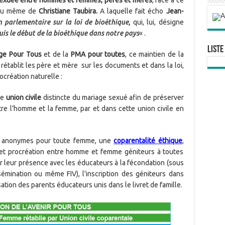
veu même de
Christiane Taubira.
A laquelle fait écho
Jean-
n parlementaire sur la loi de bioéthique,
qui, lui, désigne
is le début de la bioéthique dans notre pays
« .
Liste
ge Pour Tous
et de la
PMA pour toutes
, ce maintien de la
rétablit les père et mère sur les documents et dans la loi,
création naturelle :
ne
union civile
distincte du mariage sexué afin de préserver
entre l’homme et la femme, par et dans cette union civile en
s anonymes pour toute femme, une
coparentalité éthique
,
n et procréation entre homme et femme géniteurs à toutes
ar leur présence avec les éducateurs à la fécondation (sous
sémination ou même FIV), l’inscription des géniteurs dans
sation des parents éducateurs unis dans le livret de famille.