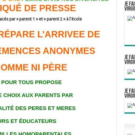
Je fa
QUÉ DE PRESSE
Virgi
cés par « parent 1 » et « parent 2 » à l’école
RÉPARE L’ARRIVEE DE
SEMENCES ANONYMES
Je fa
Virgi
OMME NI PÈRE
R POUR TOUS PROPOSE
Je fa
E CHOIX AUX PARENTS PAR
Virgi
ALITÉ DES PERES ET MERES
URS ET ÉDUCATEURS
MILLES HOMOPARENTALES,