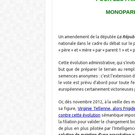
MONOPARE
Un amendement de la députée
La Répub
nationale dans le cadre du débat sur le p
« père » et « mère » par « parent 1 » et «
Cette évolution administrative, qui s’invi
but que de préparer le terrain au rem
semences anonymes : c’est l’extension 
le vote est prévu d’abord pour toute f
européennes certainement victorieuses
Or, dès novembre 2012, à la veille des ma
sa figure,
Virginie Tellenne, alors Frigi
contre cette évolution
sémantique imposée
la filiation pour valider le changement b
de plus en plus pilotée par l’Intelligence
solution de maintien d’une procréation