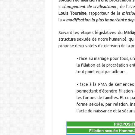
«
changement de civilisation
« , de l’a
Louis Touraine,
rapporteur de la
missio
la
« modification la plus importante depu
Suivant les étapes législatives du
Maria
structure sexuée de notre humanité, qui 
propose deux volets d’extension de la pro
• face au mariage pour tous, u
la filiation et la procréation 
tout point égal par ailleurs.
• face à la PMA de semence
permettant d’étendre filiatio
les formes de familles. Et ce p
forme sexuée, par relation, in
l’acte de naissance et la sécuri