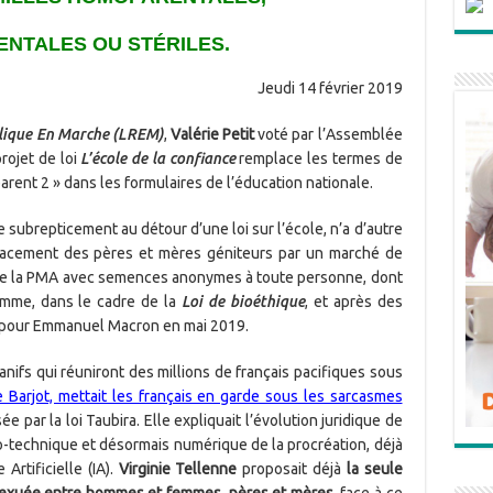
NTALES OU STÉRILES.
Jeudi 14 février 2019
lique En Marche (LREM)
,
Valérie Petit
voté par l’Assemblée
rojet de loi
L’école de la confiance
remplace les termes de
 parent 2 » dans les formulaires de l’éducation nationale.
te subrepticement au détour d’une loi sur l’école, n’a d’autre
placement des pères et mères géniteurs par un marché de
de la PMA avec semences anonymes à toute personne, dont
emme, dans le cadre de la
Loi de bioéthique
, et après des
 pour Emmanuel Macron en mai 2019.
nifs qui réuniront des millions de français pacifiques sous
de Barjot, mettait les français en garde sous les sarcasmes
 par la loi Taubira. Elle expliquait l’évolution juridique de
io-technique et désormais numérique de la procréation, déjà
 Artificielle (IA).
Virginie Tellenne
proposait déjà
la seule
 sexuée entre hommes et femmes, pères et mères
, face à ce