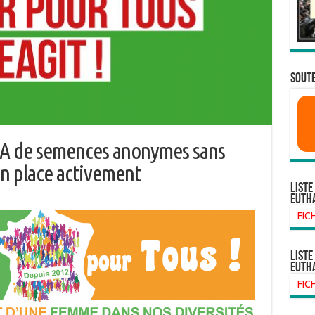
SOUTE
MA de semences anonymes sans
n place activement
Liste
euth
FIC
liste
euth
FIC