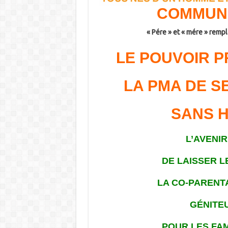
COMMUNI
« Pére » et « mére » rempla
LE POUVOIR P
LA PMA DE 
SANS H
L’AVENI
DE LAISSER L
LA CO-PARENT
GÉNITE
POUR LES FA