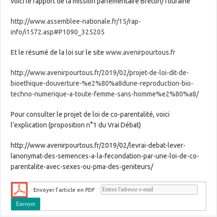
voici le rapport de la mission parlementaire Breton/Touraine
http://www.assemblee-nationale.fr/15/rap-
info/i1572.asp#P1090_325205
Et le résumé de la loi sur le site
www.avenirpourtous.fr
http://www.avenirpourtous.fr/2019/02/projet-de-loi-dit-de-
bioethique-douverture-%e2%80%a8dune-reproduction-bio-
techno-numerique-a-toute-femme-sans-homme%e2%80%a8/
Pour consulter le projet de loi de co-parentalité, voici
l’explication (proposition n°1 du Vrai Débat)
http://www.avenirpourtous.fr/2019/02/levrai-debat-lever-
lanonymat-des-semences-a-la-fecondation-par-une-loi-de-co-
parentalite-avec-sexes-ou-pma-des-geniteurs/
Envoyer l'article en PDF