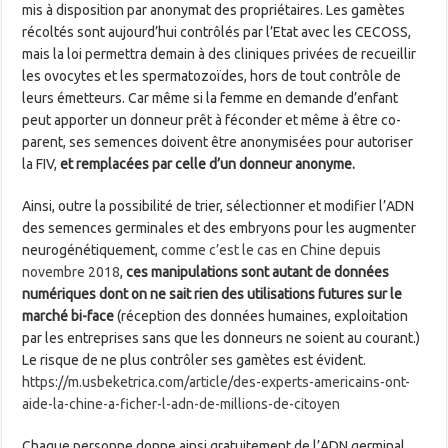
mis à disposition par anonymat des propriétaires. Les gamètes
récoltés sont aujourd’hui contrôlés par l’Etat avec les CECOSS,
mais la loi permettra demain à des cliniques privées de recueillir
les ovocytes et les spermatozoïdes, hors de tout contrôle de
leurs émetteurs. Car même si la femme en demande d’enfant
peut apporter un donneur prêt à féconder et même à être co-
parent, ses semences doivent être anonymisées pour autoriser
la FIV,
et remplacées par celle d’un donneur anonyme.
Ainsi, outre la possibilité de trier, sélectionner et modifier l’ADN
des semences germinales et des embryons pour les augmenter
neurogénétiquement,
comme c’est le cas en Chine depuis
novembre 2018
,
ces manipulations sont autant de données
numériques dont on ne sait rien des utilisations futures sur le
marché bi-face
(réception des données humaines, exploitation
par les entreprises sans que les donneurs ne soient au courant.)
Le risque de ne plus contrôler ses gamètes est évident.
https://m.usbeketrica.com/article/des-experts-americains-ont-
aide-la-chine-a-ficher-l-adn-de-millions-de-citoyen
Chaque personne donne ainsi gratuitement de l’ADN germinal,