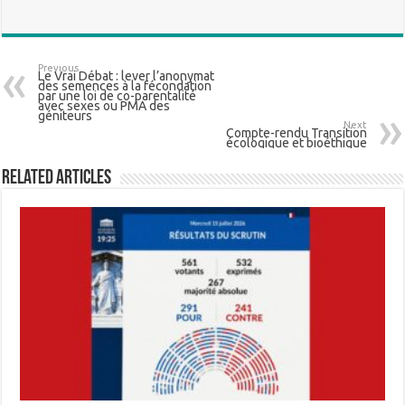
Previous
Le Vrai Débat : lever l’anonymat
des semences à la fécondation
par une loi de co-parentalité
avec sexes ou PMA des
géniteurs
Next
Compte-rendu Transition
écologique et bioéthique
Related Articles