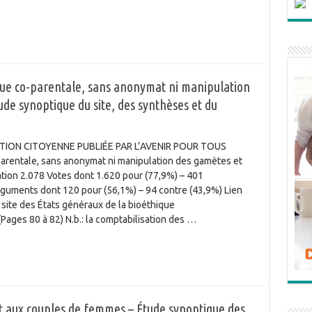
que co-parentale, sans anonymat ni manipulation
de synoptique du site, des synthèses et du
TION CITOYENNE PUBLIÉE PAR L’AVENIR POUR TOUS
parentale, sans anonymat ni manipulation des gamètes et
ation 2.078 Votes dont 1.620 pour (77,9%) – 401
Arguments dont 120 pour (56,1%) – 94 contre (43,9%) Lien
e site des États généraux de la bioéthique
(Pages 80 à 82) N.b.: la comptabilisation des …
t aux couples de femmes – Étude synoptique des