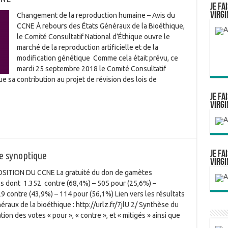
Je fa
Virgi
Changement de la reproduction humaine – Avis du
CCNE À rebours des États Généraux de la Bioéthique,
le Comité Consultatif National d’Éthique ouvre le
marché de la reproduction artificielle et de la
modification génétique Comme cela était prévu, ce
mardi 25 septembre 2018 le Comité Consultatif
e sa contribution au projet de révision des lois de
Je fa
Virgi
Je fa
e synoptique
Virgi
TION DU CCNE La gratuité du don de gamètes
es dont 1.352 contre (68,4%) – 505 pour (25,6%) –
 contre (43,9%) – 114 pour (56,1%) Lien vers les résultats
néraux de la bioéthique : http://urlz.fr/7jlU 2/ Synthèse du
ion des votes « pour », « contre », et « mitigés » ainsi que