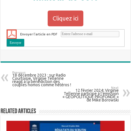
Cliquez ici
Envoyer l'article en PDF
Previous
18 décembre 2023 : sur Radio
Courtoisie, Virginie Tellenne
réagit à la bénédiction des
couples homos comme hétéros !
Next
12 février 2024: Virginie
Tellenne participe à l’émission
« GEOPOLITIQUE PROFONDE »
de Mike Borowski
Related Articles