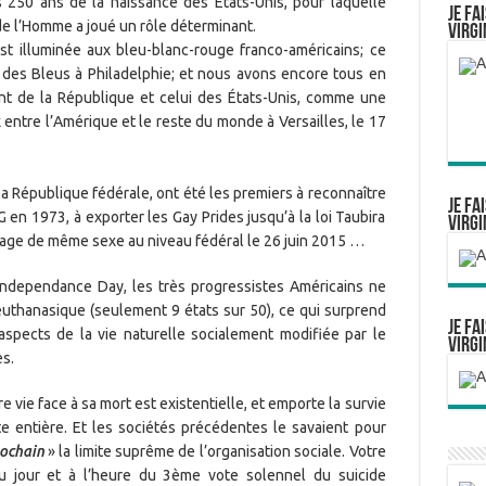
s 250 ans de la naissance des Etats-Unis, pour laquelle
Je fa
de l’Homme a joué un rôle déterminant.
Virgi
’est illuminée aux bleu-blanc-rouge franco-américains; ce
oit des Bleus à Philadelphie; et nous avons encore tous en
nt de la République et celui des États-Unis, comme une
ix entre l’Amérique et le reste du monde à Versailles, le 17
a République fédérale, ont été les premiers à reconnaître
Je fa
VG en 1973, à exporter les Gay Prides jusqu’à la loi Taubira
Virgi
riage de même sexe au niveau fédéral le 26 juin 2015 …
Independance Day, les très progressistes Américains ne
euthanasique (seulement 9 états sur 50), ce qui surprend
Je fa
 aspects de la vie naturelle socialement modifiée par le
Virgi
s.
e vie face à sa mort est existentielle, et emporte la survie
te entière. Et les sociétés précédentes le savaient pour
rochain
» la limite suprême de l’organisation sociale. Votre
au jour et à l’heure du 3ème vote solennel du suicide