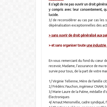
Il s’agit de ne pas ouvrir un droit géné
y compris avec leur consentement, qui
lucide.
3/ de reconsidérer au cas par cas les 
dépénalisation exceptionnelles des act
> sans ouvrir de droit généralisé aux pa
> et sans organiser toute
une industrie 
En vous remerciant du fond du cœur de 
recevoir, Madame, l’assurance de ma re
survie pour tous, de la part de votre mar
1/ Virginie Tellenne, Mère de famille c
2/ Frédéric Fauchon, ingénieur CNAM, t
3/ Marie-Laure de la Palme, médaille d’o
Électroniques
4/ Arnaut Menonville, cadre syndiqué, f