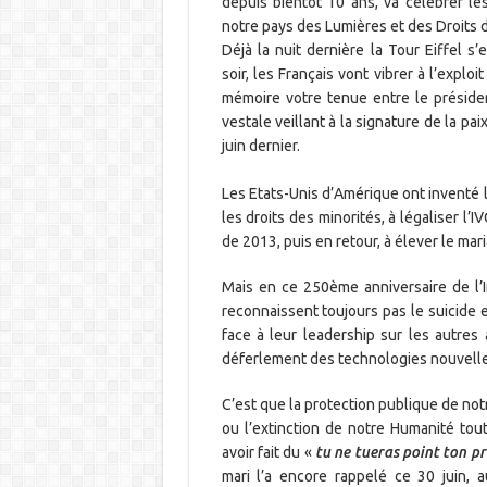
depuis bientôt 10 ans, va célébrer le
notre pays des Lumières et des Droits 
Déjà la nuit dernière la Tour Eiffel s
soir, les Français vont vibrer à l’expl
mémoire votre tenue entre le préside
vestale veillant à la signature de la pa
juin dernier.
Les Etats-Unis d’Amérique ont inventé l
les droits des minorités, à légaliser l’I
de 2013, puis en retour, à élever le ma
Mais en ce 250ème anniversaire de l’
reconnaissent toujours pas le suicide 
face à leur leadership sur les autres
déferlement des technologies nouvelle
C’est que la protection publique de notr
ou l’extinction de notre Humanité tou
avoir fait du «
tu ne tueras point ton p
mari l’a encore rappelé ce 30 juin, 