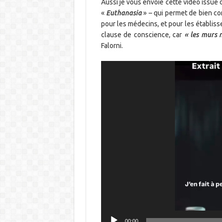
Aussi je vous envoie cette vidéo issue
«
Euthanasia
» – qui permet de bien co
pour les médecins, et pour les établis
clause de conscience, car
« les murs 
Falorni.
Lecteur
vidéo
00:00