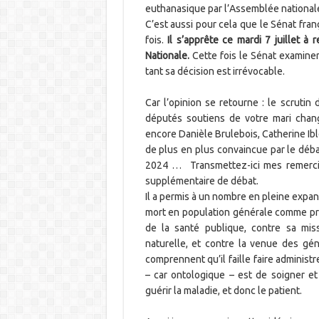
euthanasique par l’Assemblée nationale
C’est aussi pour cela que le Sénat fran
fois.
Il s’apprête ce mardi 7 juillet à
Nationale.
Cette fois le Sénat examin
tant sa décision est irrévocable.
Car l’opinion se retourne : le scrutin 
députés soutiens de votre mari change
encore Danièle Brulebois, Catherine Ibl
de plus en plus convaincue par le déba
2024 … Transmettez-ici mes remerci
supplémentaire de débat.
Il a permis à un nombre en pleine expan
mort en population générale comme pri
de la santé publique, contre sa mis
naturelle, et contre la venue des gé
comprennent qu’il faille faire administ
– car ontologique – est de soigner e
guérir la maladie, et donc le patient.