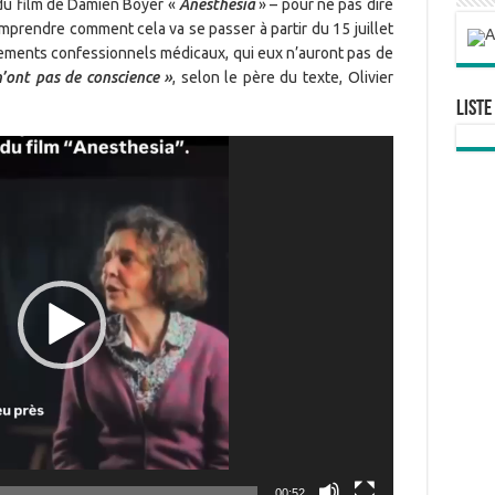
 du film de Damien Boyer «
Anesthesia
» – pour ne pas dire
mprendre comment cela va se passer à partir du 15 juillet
sements confessionnels médicaux, qui eux n’auront pas de
n’ont pas de conscience »
, selon le père du texte, Olivier
Liste
00:52