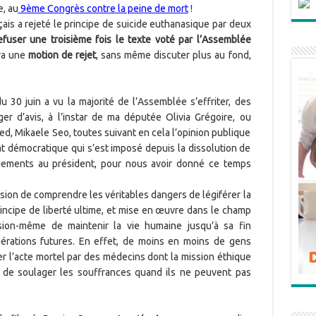
, au
9ème Congrès contre la peine de mort
!
çais a rejeté le principe de suicide euthanasique par deux
 refuser une troisième fois le texte voté par l’Assemblée
era une
motion de rejet
, sans même discuter plus au fond,
du 30 juin a vu la majorité de l’Assemblée s’effriter, des
r d’avis, à l’instar de ma députée Olivia Grégoire, ou
ed, Mikaele Seo, toutes suivant en cela l’opinion publique
t démocratique qui s’est imposé depuis la dissolution de
ements au président, pour nous avoir donné ce temps
sion de comprendre les véritables dangers de légiférer la
ncipe de liberté ultime, et mise en œuvre dans le champ
sion-même de maintenir la vie humaine jusqu’à sa fin
nérations futures. En effet, de moins en moins de gens
rer l’acte mortel par des médecins dont la mission éthique
t de soulager les souffrances quand ils ne peuvent pas