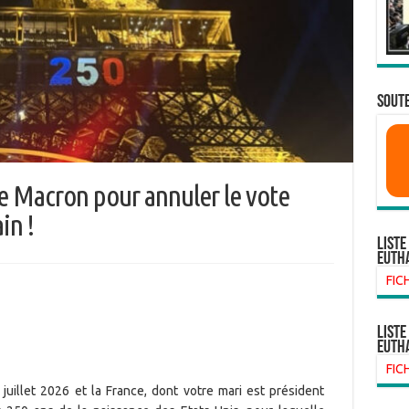
SOUTE
tte Macron pour annuler le vote
in !
Liste
euth
FIC
liste
euth
FIC
uillet 2026 et la France, dont votre mari est président