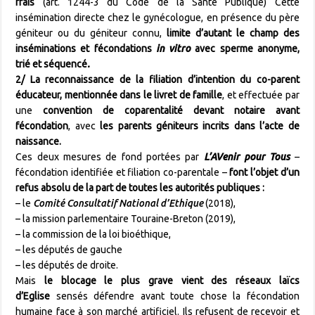
frais
(art. 1244-3 du Code de la Santé Publique) Cette
insémination directe chez le gynécologue, en présence du père
géniteur ou du géniteur connu,
limite d’autant le champ des
inséminations et fécondations
in vitro
avec sperme anonyme,
trié et séquencé
.
2/ La reconnaissance de la filiation d’intention
du co-parent
éducateur,
mentionnée dans le livret de famille
, et effectuée par
une
convention de coparentalité devant notaire avant
fécondation
, avec
les parents géniteurs incrits dans l’acte de
naissance.
Ces deux mesures de fond portées par
L’AVenir pour Tous
–
fécondation identifiée et filiation co-parentale –
font l’objet d’un
refus absolu de la part de toutes les autorités publiques :
– le
Comité Consultatif National d’Ethique
(2018),
– la mission parlementaire Touraine-Breton (2019),
– la commission de la loi bioéthique,
– les députés de gauche
– les députés de droite.
Mais
le blocage le plus grave vient des réseaux laïcs
d’Eglise
sensés défendre avant toute chose la fécondation
humaine face à son marché artificiel. Ils refusent de recevoir et