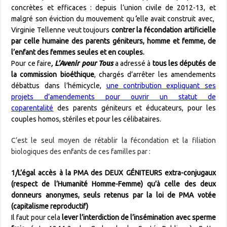
concrètes et efficaces : depuis l’union civile de 2012-13, et
malgré son éviction du mouvement qu
‘
elle avait construit avec,
Virginie Tellenne veut toujours
contrer la fécondation artificielle
par celle humaine des parents géniteurs, homme et femme, de
l’enfant des femmes seules et en couples.
Pour ce faire
,
L’Avenir pour Tous
a adressé à
tous les députés de
la commission bioéthique
, chargés d’arrêter les amendements
débattus dans l’hémicycle,
une contribution expliquant ses
projets d’amendements pour ouvrir un statut de
coparentalité
des parents géniteurs et éducateurs, pour les
couples homos, stériles et pour les célibataires.
C’est le seul moyen de rétablir la fécondation et la filiation
biologiques des enfants de ces familles par :
1/L’égal accès à la PMA des DEUX GÉNITEURS extra-conjugaux
(respect de l’Humanité Homme-Femme) qu’à celle des deux
donneurs anonymes, seuls retenus par la loi de PMA votée
(capitalisme reproductif)
Il faut pour cela
lever l’interdiction de l’insémination avec sperme