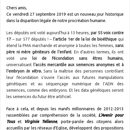
Chers amis,
Ce vendredi 27 septembre 2019 est un nouveau jour historique
dans la disparition légale de notre procréation humaine.
Les députés ont voté aujourd’hui à 13 heures,
par 55 voix contre
17
– sur 577 députés ! –
l’article 1er de la loi de bioéthique
qui
étend la PMA marchande et anonyme à toutes les femmes,
sans
père ni mère géniteurs de l’enfant
. En d’autres termes, ils ont
voté une
loi de fécondation sans êtres humains
,
universalisant
l’accès mercantile aux semences anonymes et à
l’embryon
in vitro.
Sans la maîtrise des personnes contrôlant
leur fécondation s’ouvre l’accès aux futures manipulations
génétiques et au séquençage numérique de l’ADN des
semences, comme des embryons. Et les data génétiques seront
les semences du futur être artificiel.
Face à cela, et depuis les manifs millionnaires de 2012-2013
rassemblées par compréhension de la société,
L’Avenir pour
Tous
et
Virginie Tellenne
, porte-parole des citoyens alors
accueillis par les réseaux d’Eglise
,
développent des propositions