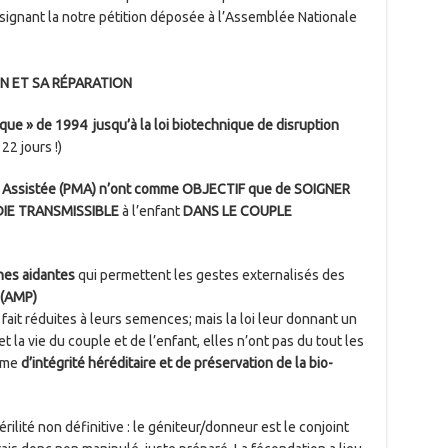
 signant la notre pétition déposée à l’Assemblée Nationale
N ET SA RÉPARATION
ique » de 1994 jusqu’à la loi biotechnique de disruption
 22 jours !)
 Assistée (PMA)
n’ont comme OBJECTIF que de
SOIGNER
ADIE TRANSMISSIBLE
à l’enfant
DANS LE COUPLE
es aidantes
qui permettent les gestes externalisés des
 (AMP)
ait réduites à leurs semences; mais la loi leur donnant un
t la vie du couple et de l’enfant, elles n’ont pas du tout les
erme
d’intégrité héréditaire et de préservation de la bio-
térilité non définitive : le géniteur/donneur est le conjoint