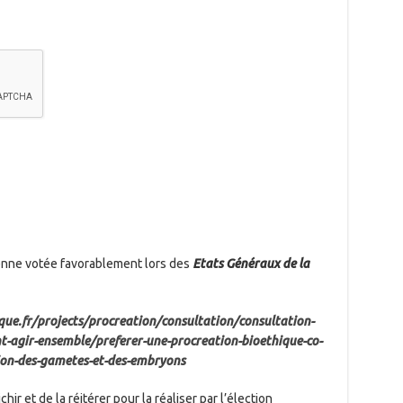
enne votée favorablement lors des
Etats Généraux de la
ue.fr/projects/procreation/consultation/consultation-
t-agir-ensemble/preferer-une-procreation-bioethique-co-
on-des-gametes-et-des-embryons
ir et de la réitérer pour la réaliser par l’élection