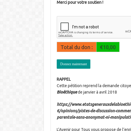
Merci pour votre soutien !
Total du don :
€10,00
RAPPEL
Cette pétition reprend la demande citoy
Bioéthique
de janvier à avril 2018
https://www.etatsgenerauxdelabioethiq
6/opinions/pistes-de-discussion-commen
parentale-sans-anonymat-ni-manipulati
L’Avenir pour Tous vous propose de l’enrich