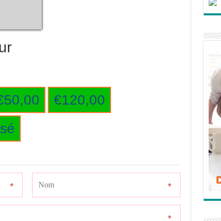
ur
€50,00
€120,00
isé