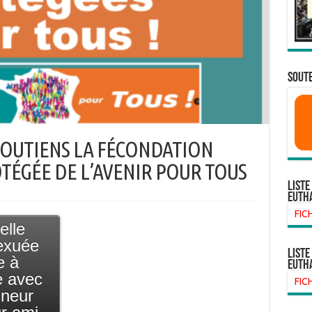
SOUTE
SOUTIENS LA FÉCONDATION
ÉGÉE DE L’AVENIR POUR TOUS
Liste
euth
FIC
elle
sexuée
liste
e à
euth
e avec
FIC
nneur