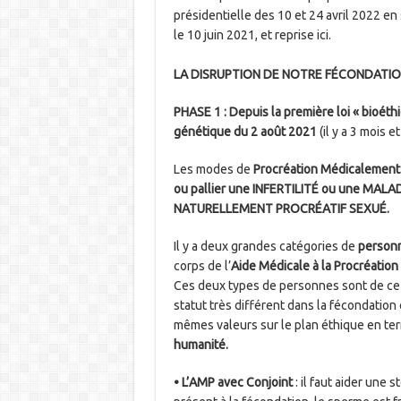
présidentielle des 10 et 24 avril 2022 en
le 10 juin 2021, et reprise ici.
LA DISRUPTION DE NOTRE FÉCONDATIO
PHASE 1 : Depuis la première loi « bioéth
génétique du 2 août 2021
(il y a 3 mois et
Les modes de
Procréation Médicalement
ou pallier une INFERTILITÉ ou une MAL
NATURELLEMENT PROCRÉATIF SEXUÉ.
Il y a deux grandes catégories de
personn
corps de l’
Aide Médicale à la Procréation
Ces deux types de personnes sont de ce f
statut très différent dans la fécondation e
mêmes valeurs sur le plan éthique en t
humanité.
• L’AMP avec Conjoint
: il faut aider une s