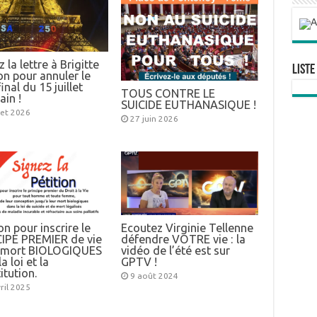
 la lettre à Brigitte
Liste
n pour annuler le
inal du 15 juillet
TOUS CONTRE LE
ain !
SUICIDE EUTHANASIQUE !
llet 2026
27 juin 2026
on pour inscrire le
Ecoutez Virginie Tellenne
IPE PREMIER de vie
défendre VOTRE vie : la
e mort BIOLOGIQUES
vidéo de l’été est sur
a loi et la
GPTV !
itution.
9 août 2024
ril 2025