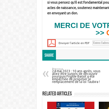
si vous pensez qu’il est fondamental pour 
actes de naissance, soutenez maintenant
en envoyant un don.
MERCI DE VOTR
>>
Envoyer l'article en PDF
Share
Previous
24 mai 2023 : 10 ans après, vous
allez être surpris de découvrir
pourquoi Frigide Barjot a été
empêchée de proposer le
remplacement de la loi Taubira !
Related Articles