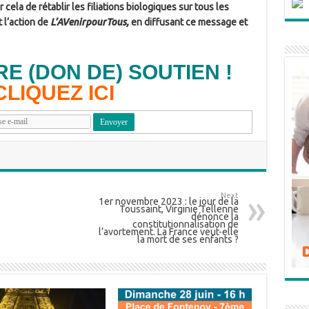
cela de rétablir les filiations biologiques sur tous les
 l’action de
L’AVenirpourTous,
en diffusant ce message et
E (DON DE) SOUTIEN !
C
LIQUEZ ICI
Next
1er novembre 2023 : le jour de la
Toussaint, Virginie Tellenne
dénonce la
constitutionnalisation de
l’avortement. La France veut-elle
la mort de ses enfants ?