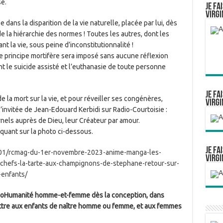
se.
Je fa
Virgi
 dans la disparition de la vie naturelle, placée par lui, dès
 la hiérarchie des normes ! Toutes les autres, dont les
nt la vie, sous peine d’inconstitutionnalité !
ce principe mortifère sera imposé sans aucune réflexion
t le suicide assisté et l’euthanasie de toute personne
Je fa
 la mort sur la vie, et pour réveiller ses congénères,
Virgi
l’invitée de Jean-Edouard Kerbidi sur Radio-Courtoisie :
ernels auprès de Dieu, leur Créateur par amour.
quant sur la photo ci-dessous.
Je fa
1/01/rcmag-du-1er-novembre-2023-anime-manga-les-
Virgi
-chefs-la-tarte-aux-champignons-de-stephane-retour-sur-
-enfants/
 bioHumanité homme-et-femme dès la conception, dans
ettre aux enfants de naître homme ou femme, et aux femmes