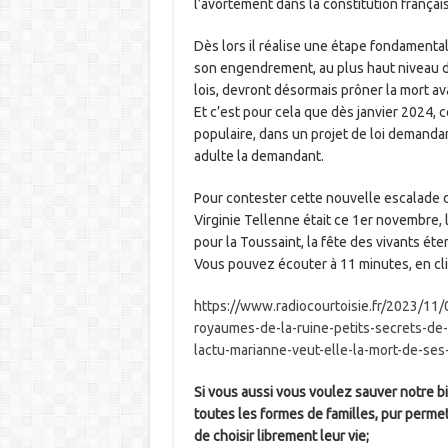
l’avortement dans la constitution françai
Dès lors il réalise une étape fondamentale
son engendrement, au plus haut niveau de
lois, devront désormais prôner la mort ava
Et c’est pour cela que dès janvier 2024, 
populaire, dans un projet de loi demandan
adulte la demandant.
Pour contester cette nouvelle escalade de
Virginie Tellenne était ce 1er novembre, 
pour la Toussaint, la fête des vivants ét
Vous pouvez écouter à 11 minutes, en cli
https://www.radiocourtoisie.fr/2023/1
royaumes-de-la-ruine-petits-secrets-de
lactu-marianne-veut-elle-la-mort-de-ses
Si vous aussi vous voulez sauver notre
toutes les formes de familles, pur perm
de choisir librement leur vie;