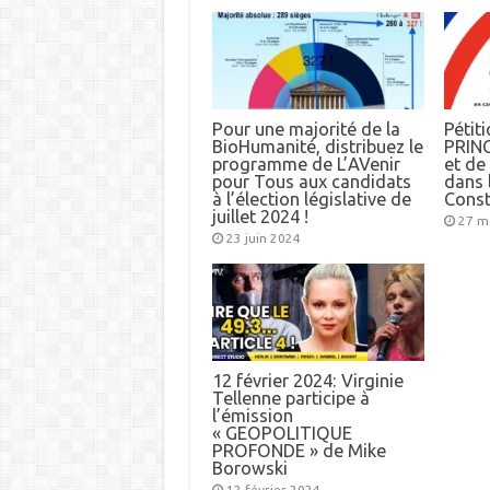
Pour une majorité de la
Pétiti
BioHumanité, distribuez le
PRINC
programme de L’AVenir
et d
pour Tous aux candidats
dans l
à l’élection législative de
Const
juillet 2024 !
27 m
23 juin 2024
12 février 2024: Virginie
Tellenne participe à
l’émission
« GEOPOLITIQUE
PROFONDE » de Mike
Borowski
12 février 2024