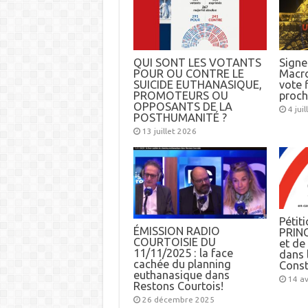
QUI SONT LES VOTANTS
Signez
POUR OU CONTRE LE
Macro
SUICIDE EUTHANASIQUE,
vote f
PROMOTEURS OU
proch
OPPOSANTS DE LA
4 jui
POSTHUMANITÉ ?
13 juillet 2026
Pétiti
ÉMISSION RADIO
PRINC
COURTOISIE DU
et d
11/11/2025 : la face
dans l
cachée du planning
Const
euthanasique dans
14 av
Restons Courtois!
26 décembre 2025