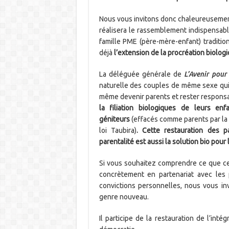
Nous vous invitons donc chaleureusement à
réalisera le rassemblement indispensabl
famille PME (père-mère-enfant) traditio
déjà
l’extension de la procréation biolo
La déléguée générale de
L’Avenir pour
naturelle des couples de même sexe qui,
même devenir parents et rester respons
la filiation biologiques de leurs en
géniteurs
(effacés comme parents par la l
loi Taubira)
. Cette restauration des pa
parentalité est aussi la solution bio pour 
Si vous souhaitez comprendre ce que cel
concrètement en partenariat avec les 
convictions personnelles, nous vous inv
genre nouveau.
Il participe de la restauration de l’inté