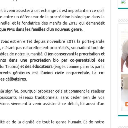
 venir assister à cet échange : il est important en ce qu’il
e entre un défenseur de la procréation biologique dans la
nnelle, et la fondatrice des manifs de 2013 qui demandait
gique PME dans les familles d’un nouveau genre.
 Tous
est en effet depuis novembre 2012 la porte-parole
 n’étant pas naturellement procréatifs, souhaitent tout de
ables de notre Humanité,
(1)en conservant la procréation et
fants dans une procréation bio par co-parentalité des
oi Taubira)
et des éducateurs
(érigés comme parents par la
rents géniteurs est l’union civile co-parentale. La co-
les célibataires.
a signifie, pourquoi proposer cela et comment le réaliser
puissants réseaux traditionnels, sans céder rien de vos
itons vivement à venir assister à ce débat, lui aussi d’un
grité et de la dignité de tout le genre humain. Et de notre