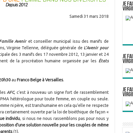
Je fa
Virgi
Samedi 31 mars 2018
 Famille Avenir
et conseiller municipal issu des manifs de
 ans, Virginie Tellenne, déléguée générale de
L’Avenir pour
ncipale des 3 manifs des 17 novembre 2012, 13 janvier et 24
Je fa
ent de la procréation humaine organisée par les
États
Virgi
à 20h30
au
Franco Belge à Versailles
.
Je fa
 les
AFC
, c’est à nouveau un signe fort de rassemblement
Virgi
la PMA hétérologue pour toute femme, en couple ou seule.
me ni père, est transhumaine en cela qu’elle ne respecte
ra certainement ouverte par la loi de bioéthique de façon «
ue individu
, si nous ne nous rassemblons pas pour nous y
oposition d’une solution nouvelle pour les couples de même
parents
(1).