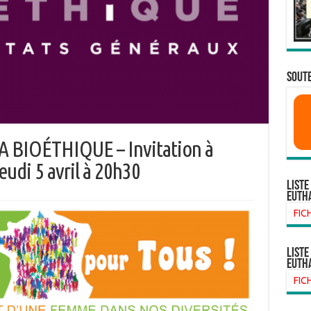
SOUTE
 BIOÉTHIQUE – Invitation à
jeudi 5 avril à 20h30
Liste
euth
FIC
liste
euth
FIC