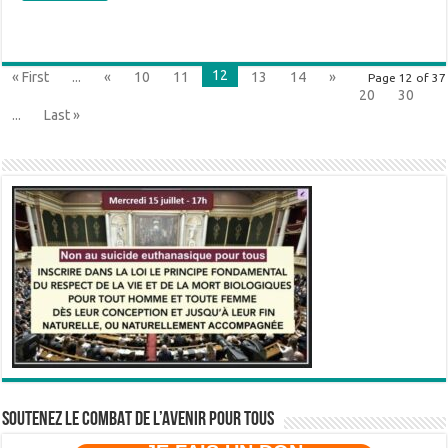
12
« First
...
«
10
11
13
14
»
Page 12 of 37
20
30
...
Last »
SOUTENEZ LE COMBAT DE L’AVenir pour Tous