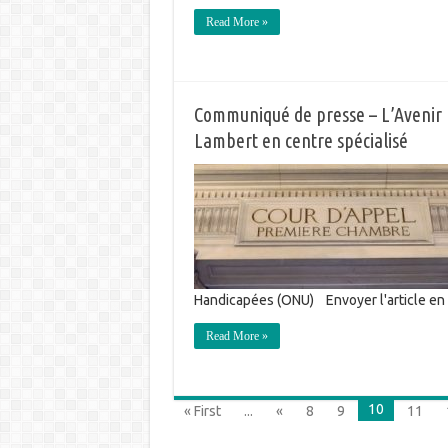
Read More »
Communiqué de presse – L’Avenir 
Lambert en centre spécialisé
Handicapées (ONU) Envoyer l'article e
Read More »
10
« First
...
«
8
9
11