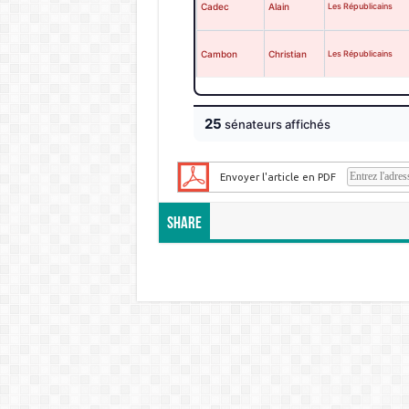
Cadec
Alain
Les Républicains
Cambon
Christian
Les Républicains
25
sénateur
s
affiché
s
Envoyer l'article en PDF
Share