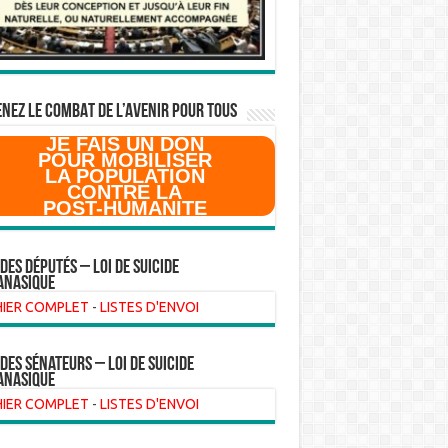
NEZ LE COMBAT DE L’AVenir pour Tous
JE FAIS UN DON
POUR MOBILISER
LA POPULATION
CONTRE LA
POST-HUMANITE
VOTE 06/06/24
X (TWITTER)
 des Députés – Loi de suicide
anasique
@MDoAes
ABSENT
HIER COMPLET
-
LISTES D'ENVOI
chlimann
@AllizardP
ABSENT
 des sénateurs – loi de suicide
ascal
anasique
@JCAnglar
HIER COMPLET
-
LISTES D'ENVOI
ABSENT
s