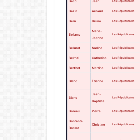
Bacci
Jean
Les Républicains
Bazin
Arnaud
Les Républicains
Belin
Bruno
Les Républicains
Marie-
Bellamy
Les Républicains
Jeanne
Bellurot
Nadine
Les Républicains
Belrhiti
Catherine
Les Républicains
Berthet
Martine
Les Républicains
Blanc
Étienne
Les Républicains
Jean-
Blanc
Les Républicains
Baptiste
Boileau
Pierre
Les Républicains
Bonfanti-
Christine
Les Républicains
Dossat