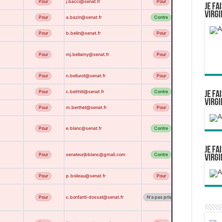
Pour
j.bacci@senat.fr
Pour
ABSENT
Je fa
Virgi
Pour
a.bazin@senat.fr
Contre
ABSENT
Pour
b.belin@senat.fr
Pour
ABSENT
Pour
mj.bellamy@senat.fr
Pour
ABSENT
Pour
n.bellurot@senat.fr
Pour
ABSENT
Pour
c.belrhiti@senat.fr
Contre
ABSENT
Je fa
Virgi
Pour
m.berthet@senat.fr
Pour
ABSENT
Pour
e.blanc@senat.fr
Contre
Abstention
Je fa
Pour
senateurjbblanc@gmail.com
Contre
ABSENT
Virgi
Pour
p.boileau@senat.fr
Pour
ABSENT
Pour
c.bonfanti-dossat@senat.fr
N'a pas pris part
ABSENT