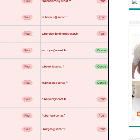
Pour
f.bonhomme@senat.fr
Pour
ABSENT
Pour
m.bonnus@senat.fr
Pour
ABSENT
Pour
a.borchio-fontimp@senat.fr
Pour
ABSENT
Pour
jm.boyer@senat.fr
Contre
ABSENT
Pour
v.boyer@senat.fr
Contre
ABSENT
Pour
m.brisson@senat.fr
Contre
ABSENT
Pour
c.bruyen@senat.fr
Pour
ABSENT
Pour
fn.buffet@senat.fr
Pour
ABSENT
Pour
l.burgoa@senat.fr
Pour
ABSENT