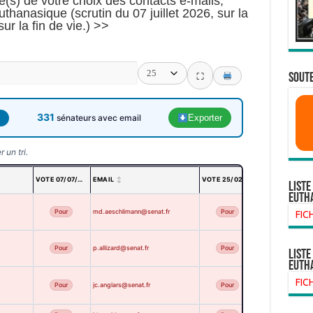
te(s) de votre choix des contacts e-mails,
uthanasique (scrutin du 07 juillet 2026, sur la
ur la fin de vie.) >>
SOUTE
⛶
331
1
sénateurs avec email
Exporter
 un tri.
VOTE 07/07/26
EMAIL
VOTE 25/02/26
VOTE 17/05/25
Liste
euth
Pour
md.aeschlimann@senat.fr
Pour
ABSENT
FIC
Pour
p.allizard@senat.fr
Pour
ABSENT
liste
euth
FIC
Pour
jc.anglars@senat.fr
Pour
ABSENT