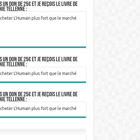
ABSENT
-
is un don de 25€ et je reçois le livre de
nie Tellenne :
ABSENT
-
ABSENT
-
ABSENT
-
ABSENT
-
ABSENT
-
is un don de 25€ et je reçois le livre de
nie Tellenne :
ABSENT
-
@blanc_eti
ABSENT
enne
is un don de 25€ et je reçois le livre de
ABSENT
-
nie Tellenne :
ABSENT
-
@cbonfanti
ABSENT
dossat
@F_Bonho