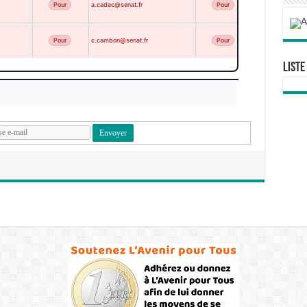
Pour
a.cadec@senat.fr
Pour
ABSENT
Pour
c.cambon@senat.fr
Pour
ABSENT
Liste