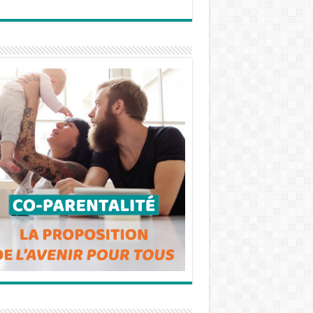
ABSENT
mme
@MichelBo
ABSENT
nnus
@alexndra
ABSENT
borchio
@BoyerJ_
ABSENT
M
@valeriebo
ABSENT
yer13
@max_bris
ABSENT
son
@Christian
ABSENT
Bruyen
@fnb_offici
ABSENT
el
ABSENT
-
@AlainCad