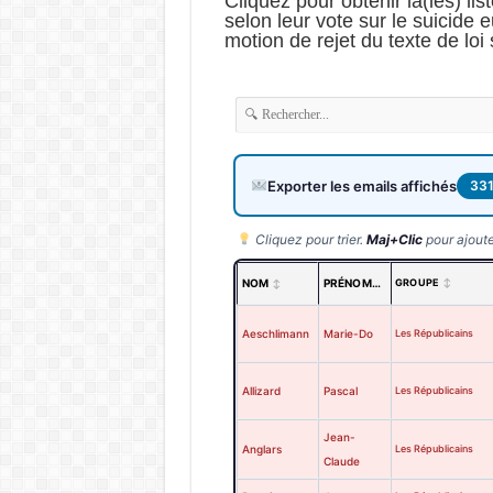
Cliquez pour obtenir la(les) lis
selon leur vote sur le suicide e
motion de rejet du texte de loi s
Exporter les emails affichés
33
Cliquez pour trier.
Maj+Clic
pour ajouter
NOM
PRÉNOM
GROUPE
Aeschlimann
Marie-Do
Les Républicains
Allizard
Pascal
Les Républicains
Jean-
Anglars
Les Républicains
Claude