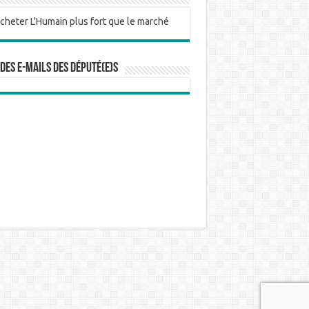
ABSENT
ec
@ChCamb
ABSENT
on
 des e-mails des député(e)s