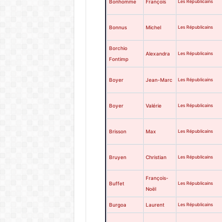
Bonhomme
François
Les Républicains
Bonnus
Michel
Les Républicains
Borchio
Alexandra
Les Républicains
Fontimp
Boyer
Jean-Marc
Les Républicains
Boyer
Valérie
Les Républicains
Brisson
Max
Les Républicains
Bruyen
Christian
Les Républicains
François-
Buffet
Les Républicains
Noël
Burgoa
Laurent
Les Républicains