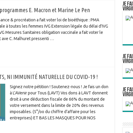
Je fa
Virgi
f programmes E. Macron et Marine Le Pen
e & procréation a fait voter loi de bioéthique : PMA
ale à toutes les femmes IVG Extension légale du délai d’IVG
 Mesures Sanitaires obligation vaccinale a fait voter le
et ave C. Malhuret pressenti …
Je fa
Virgi
TS, NI IMMUNITÉ NATURELLE DU COVID-19 !
Signez notre pétition ! Soutenez-nous ! Je fais un don
Je fa
à L’AVenir pour Tous (LAVT) Vos dons à LAVT donnent
Virgi
droit à une déduction fiscale de 66% du montant de
votre versement dans la limite de 20% des revenus
imposables. (5°/oo du chiffre d’affaire pour les
entreprises) ET BAS LES MASQUES POUR NOS