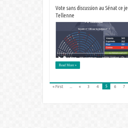
Vote sans discussion au Sénat ce je
Tellenne
Read More »
5
« First
...
«
3
4
6
7