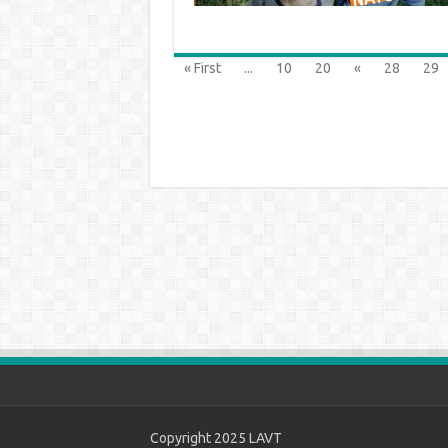
« First
...
10
20
«
28
29
Copyright 2025
LAVT