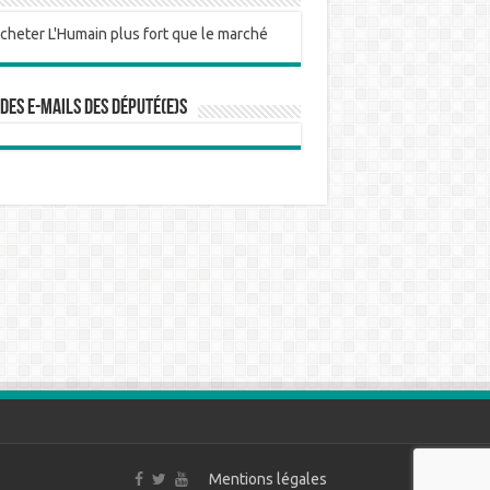
 des e-mails des député(e)s
Mentions légales