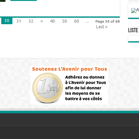
30
31
32
»
40
50
60
...
Page 30 of 68
Last »
Liste