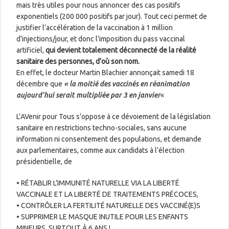
mais très utiles pour nous annoncer des cas positifs
exponentiels (200 000 positifs par jour). Tout ceci permet de
justifier l’accélération de la vaccination à 1 million
d’injections/jour, et donc l’imposition du pass vaccinal
artificiel,
qui devient totalement déconnecté de la réalité
sanitaire des personnes, d’où son nom.
En effet, le docteur Martin Blachier annonçait samedi 18
décembre que
« la moitié des vaccinés en réanimation
aujourd’hui serait multipliée par 3 en janvier
«
L’AVenir pour Tous s’oppose à ce dévoiement de la législation
sanitaire en restrictions techno-sociales, sans aucune
information ni consentement des populations, et demande
aux parlementaires, comme aux candidats à l’élection
présidentielle, de
• RÉTABLIR L’IMMUNITÉ NATURELLE VIA LA LIBERTÉ
VACCINALE ET LA LIBERTÉ DE TRAITEMENTS PRÉCOCES,
• CONTRÔLER LA FERTILITÉ NATURELLE DES VACCINÉ(E)S
• SUPPRIMER LE MASQUE INUTILE POUR LES ENFANTS
MINEURS, SURTOUT À 6 ANS !