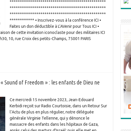
***********************************************
***********************************************
***********************************************
************ • Inscrivez-vous à la conférence ICI •
Faites un don déductible à L’AVenir pour Tous ICI •
aison de cette invitation iconoclaste pour des militaires ICI
19h30, 10, rue Croix des petits-Champs, 75001 PARIS
 « Sound of Freedom » : les enfants de Dieu ne
Ce mercredi 15 novembre 2023, Jean-Edouard
Kerbidi reçoit sur Radio Courtoisie, dans un Retour Sur
l’Actu de plus en plus régulier, notre déléguée
générale Virginie Tellenne, qui y dénonce le
massacre des enfants dans les hôpitaux de Gaza,
après celui des martyrs d’Israël; puis elle met en