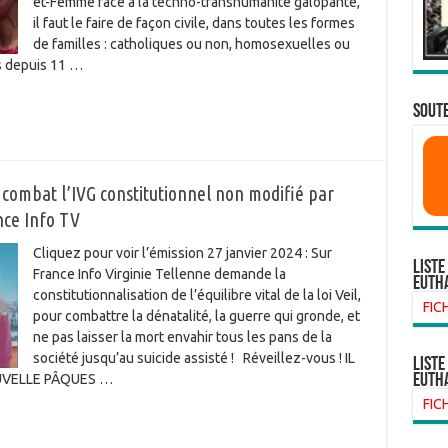
et-Femme face à la techno-transhumanité galopante,
il faut le faire de façon civile, dans toutes les formes
de familles : catholiques ou non, homosexuelles ou
s depuis 11 …
SOUTE
e combat l’IVG constitutionnel non modifié par
ance Info TV
Cliquez pour voir l’émission 27 janvier 2024 : Sur
Liste
France Info Virginie Tellenne demande la
euth
constitutionnalisation de l’équilibre vital de la loi Veil,
FIC
pour combattre la dénatalité, la guerre qui gronde, et
ne pas laisser la mort envahir tous les pans de la
société jusqu’au suicide assisté ! Réveillez-vous ! IL
liste
euth
UVELLE PÂQUES …
FIC