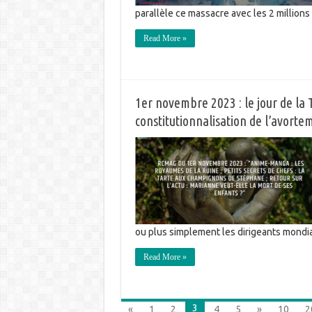
parallèle ce massacre avec les 2 million
Read More »
1er novembre 2023 : le jour de la 
constitutionnalisation de l’avorte
ou plus simplement les dirigeants mondial
Read More »
3
«
1
2
4
5
»
10
2