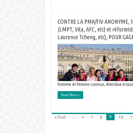
CONTRE LA PMA/FIV ANONYME, IL 
(LMPT, Vita, AFC, etc) et réformis
Laurence Tcheng, etc), POUR GAG
homme et femme connus, étendue à tous 
Read More »
9
« First
...
«
7
8
10
1