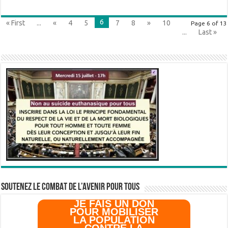
6
« First
...
«
4
5
7
8
»
10
Page 6 of 13
...
Last »
SOUTENEZ LE COMBAT DE L’AVenir pour Tous
JE FAIS UN DON
POUR MOBILISER
LA POPULATION
CONTRE LA