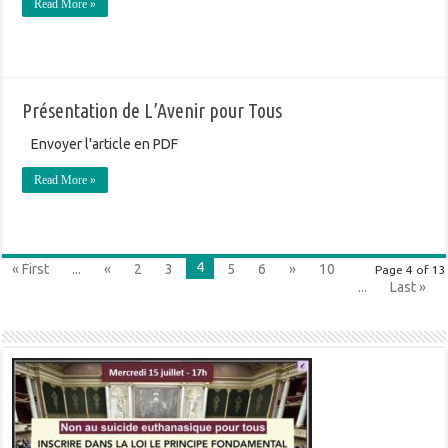
Read More »
Présentation de L’Avenir pour Tous
Envoyer l'article en PDF
Read More »
4
« First
...
«
2
3
5
6
»
10
Page 4 of 13
...
Last »