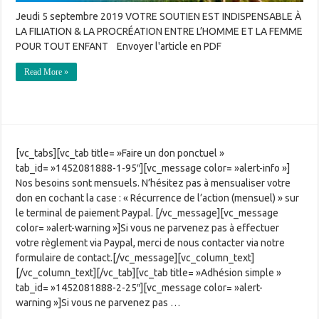
Jeudi 5 septembre 2019 VOTRE SOUTIEN EST INDISPENSABLE À
LA FILIATION & LA PROCRÉATION ENTRE L’HOMME ET LA FEMME
POUR TOUT ENFANT Envoyer l'article en PDF
Read More »
[vc_tabs][vc_tab title= »Faire un don ponctuel »
tab_id= »1452081888-1-95″][vc_message color= »alert-info »]
Nos besoins sont mensuels. N’hésitez pas à mensualiser votre
don en cochant la case : « Récurrence de l’action (mensuel) » sur
le terminal de paiement Paypal. [/vc_message][vc_message
color= »alert-warning »]Si vous ne parvenez pas à effectuer
votre règlement via Paypal, merci de nous contacter via notre
formulaire de contact.[/vc_message][vc_column_text]
[/vc_column_text][/vc_tab][vc_tab title= »Adhésion simple »
tab_id= »1452081888-2-25″][vc_message color= »alert-
warning »]Si vous ne parvenez pas …