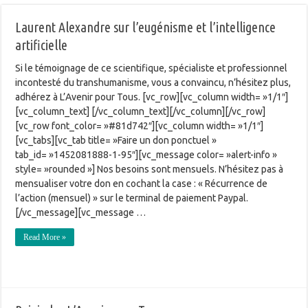
Laurent Alexandre sur l’eugénisme et l’intelligence
artificielle
Si le témoignage de ce scientifique, spécialiste et professionnel
incontesté du transhumanisme, vous a convaincu, n’hésitez plus,
adhérez à L’Avenir pour Tous. [vc_row][vc_column width= »1/1″]
[vc_column_text] [/vc_column_text][/vc_column][/vc_row]
[vc_row font_color= »#81d742″][vc_column width= »1/1″]
[vc_tabs][vc_tab title= »Faire un don ponctuel »
tab_id= »1452081888-1-95″][vc_message color= »alert-info »
style= »rounded »] Nos besoins sont mensuels. N’hésitez pas à
mensualiser votre don en cochant la case : « Récurrence de
l’action (mensuel) » sur le terminal de paiement Paypal.
[/vc_message][vc_message …
Read More »