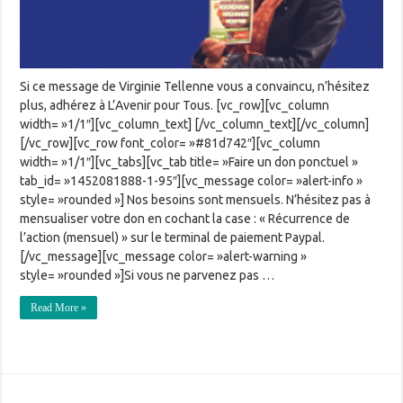
Si ce message de Virginie Tellenne vous a convaincu, n’hésitez
plus, adhérez à L’Avenir pour Tous. [vc_row][vc_column
width= »1/1″][vc_column_text] [/vc_column_text][/vc_column]
[/vc_row][vc_row font_color= »#81d742″][vc_column
width= »1/1″][vc_tabs][vc_tab title= »Faire un don ponctuel »
tab_id= »1452081888-1-95″][vc_message color= »alert-info »
style= »rounded »] Nos besoins sont mensuels. N’hésitez pas à
mensualiser votre don en cochant la case : « Récurrence de
l’action (mensuel) » sur le terminal de paiement Paypal.
[/vc_message][vc_message color= »alert-warning »
style= »rounded »]Si vous ne parvenez pas …
Read More »