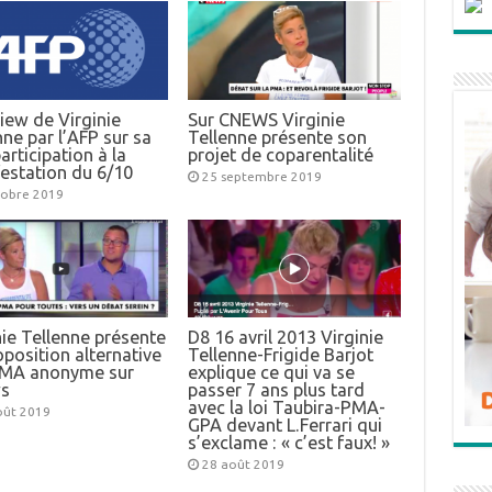
view de Virginie
Sur CNEWS Virginie
nne par l’AFP sur sa
Tellenne présente son
articipation à la
projet de coparentalité
estation du 6/10
25 septembre 2019
tobre 2019
nie Tellenne présente
D8 16 avril 2013 Virginie
oposition alternative
Tellenne-Frigide Barjot
PMA anonyme sur
explique ce qui va se
s
passer 7 ans plus tard
avec la loi Taubira-PMA-
oût 2019
GPA devant L.Ferrari qui
s’exclame : « c’est faux! »
28 août 2019