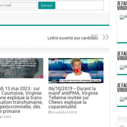
Je fa
Virgi
Next
Lettre ouverte aux candidats
Je fa
Virgi
Je fa
i 13 mai 2023 : sur
06/10/2019 – Durant la
Virgi
 Courtoisie, Virginie
manif antiPMA, Virginie
nne explique la trans-
Tellenne invitée sur
sation transhumaine,
CNews explique la
 pédocriminelle, dès
coparentalité
le primaire
6 octobre 2019
ai 2023