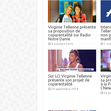
Virginie Tellenne présente
Inter
sa proposition de
Telle
coparentalité sur Radio
non-p
Notre Dame
manif
4 octobre 2019
1 oc
Sur LCI Virginie Tellenne
Virgi
présente son projet de
sa pr
coparentalité
à la 
CNew
24 septembre 2019
30 a