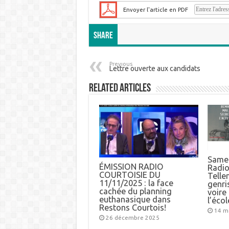
Envoyer l'article en PDF
Share
Previous
Lettre ouverte aux candidats
Related Articles
Samed
ÉMISSION RADIO
Radio
COURTOISIE DU
Telle
11/11/2025 : la face
genri
cachée du planning
voire
euthanasique dans
l’éco
Restons Courtois!
14 m
26 décembre 2025