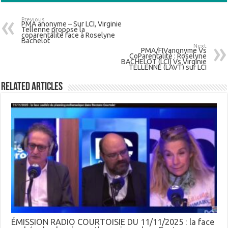
Previous
PMA anonyme – Sur LCI, Virginie
Tellenne propose la
coparentalité face à Roselyne
Bachelot
Next
PMA/FIVanonyme Vs
CoParentalité : Roselyne
BACHELOT (LCI) Vs Virginie
TELLENNE (LAVT) sur LCI
Related Articles
ÉMISSION RADIO COURTOISIE DU 11/11/2025 : la face