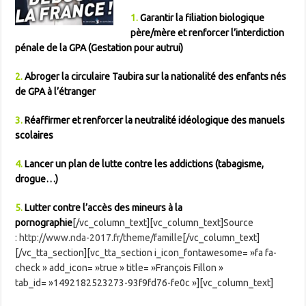
1.
Garantir la filiation biologique
père/mère et renforcer l’interdiction
pénale de la GPA (Gestation pour autrui)
2.
Abroger la circulaire Taubira sur la nationalité des enfants nés
de GPA à l’étranger
3.
Réaffirmer et renforcer la neutralité idéologique des manuels
scolaires
4.
Lancer un plan de lutte contre les addictions (tabagisme,
drogue…)
5.
Lutter contre l’accès des mineurs à la
pornographie
[/vc_column_text][vc_column_text]Source
:
http://www.nda-2017.fr/theme/famille
[/vc_column_text]
[/vc_tta_section][vc_tta_section i_icon_fontawesome= »fa fa-
check » add_icon= »true » title= »François Fillon »
tab_id= »1492182523273-93f9fd76-fe0c »][vc_column_text]