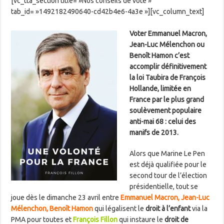
[vc_tta_section title= »Nos conseils de vote »
tab_id= »1492182490640-cd42b4e6-4a3e »][vc_column_text]
Voter Emmanuel Macron,
Jean-Luc Mélenchon ou
Benoît Hamon c’est
accomplir définitivement
la loi Taubira de François
Hollande, limitée en
France par le plus grand
soulèvement populaire
anti-mai 68 : celui des
manifs de 2013.
Alors que Marine Le Pen
est déjà qualifiée pour le
second tour de l’élection
présidentielle, tout se
joue dès le dimanche 23 avril entre
Emmanuel Macron, Jean-Luc
Mélenchon, Benoît Hamon
qui légalisent le
droit à l’enfant
via la
PMA pour toutes et
François Fillon
qui instaure le
droit de