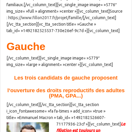
familiaux.[/vc_column_text][vc_single_image image= »5776″
img_size= »full » alignment= »center »][vc_column_text]Source
:
https://www.fillon2017.fr/projet/famille/
[/vc_column_text]
[/vc_tta_section][vc_tta_section title= »Gauche »
tab_id= »1492182525537-730e26ef-9c7d »][vc_column_text]
Gauche
[/vc_column_text][vc_single_image image= »5779″
img_size= »large » alignment= »center »][vc_column_text]
Les trois candidats de gauche proposent
l’ouverture des droits reproductifs des adultes
(PMA, GPA..
.)
[/vc_column_text][/vc_tta_section][vc_tta_section
i_icon_fontawesome= »fa fa-times » add_icon= »true »
title= »Emmanuel Macron » tab_id= »1492182526607-
71177936-23cf »][vc_column_text]
La
filiation est toujours un