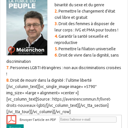
binarité du sexe et du genre
2.
Permettre le changement d’état
civil libre et gratuit
3.
Droit des femmes à disposer de
leur corps : IVG et PMA pour toutes !
4.
Garantir la santé sexuelle et
reproductive
5.
Permettre la filiation universelle
6.
Droit de vivre dans la dignité, sans
discrimination
7.
Personnes LGBTI étrangères : non aux discriminations croisées
!
8.
Droit de mourir dans la dignité : l’ultime liberté
[/vc_column_text][vc_single_image image= »5790″
img_size= »large » alignment= »center »]
[vc_column_text]Source :
https://avenirencommun.fr/livret-
droits-nouveaux-lgbti/
[/vc_column_text][/vc_tta_section]
[/vc_tta_tour][/vc_column][/vc_row]
Envoyer l'article en PDF