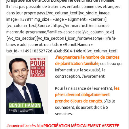
jurisprudence de la Cour Européenne des Droits de l’Homme.
Il n’est pas possible de traiter ces enfants comme des étrangers
dans leur propre pays.[/vc_column_text][vc_single_image
image= »5781″ img_size= »large » alignment= »center »]
[vc_column_text]Source :
https://en-marche.fr/emmanuel-
macron/le-programme/familles-et-societe
[/vc_column_text]
[/vc_tta_section][vc_tta_section i_icon_fontawesome= »fa fa-
times » add_icon= »true » title= »Benoît Hamon »
tab_id= »1492182527726-a3abd504-14de »][vc_column_text]
J’augmenterai le nombre de centres
de planification familiale
, ces lieux qui
informent sur la sexualité, la
contraception, l’avortement.
Pour la naissance de leur enfant,
les
pères devront obligatoirement
prendre 6 jours de congés
. S’ils le
souhaitent, ils auront droit à 6
semaines.
J’ouvrirai l’accès à la PROCRÉATION MÉDICALEMENT ASSISTÉE