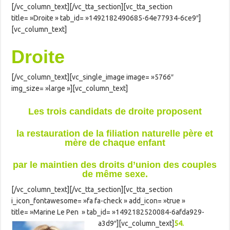
[/vc_column_text][/vc_tta_section][vc_tta_section
title= »Droite » tab_id= »1492182490685-64e77934-6ce9″]
[vc_column_text]
Droite
[/vc_column_text][vc_single_image image= »5766″
img_size= »large »][vc_column_text]
Les trois candidats de droite proposent
la restauration de la filiation naturelle père et
mère de chaque enfant
par le maintien des droits d’union des couples
de même sexe.
[/vc_column_text][/vc_tta_section][vc_tta_section
i_icon_fontawesome= »fa fa-check » add_icon= »true »
title= »Marine Le Pen » tab_id= »1492182520084-6afda929-
a3d9″][vc_column_text]
54.