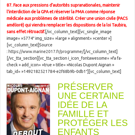
87. Face aux pressions d’autorités supranationales, maintenir
l’interdiction de la GPA et réserver la PMA comme réponse
médicale aux problèmes de stérilité. Créer une union civile (PACS
amélioré) qui viendra remplacer les dispositions de la loi Taubira,
sans effet rétroactif.
[/vc_column_text][vc_single_image
image= »5774″ img_size= »large » alignment= »center »]
[vc_column_text]Source
:
https://www.marine2017.fr/programme/
[/vc_column_text]
[/vc_tta_section][vc_tta_section i_icon_fontawesome= »fa fa-
check » add_icon= »true » title= »Nicolas Dupont Aignan »
tab_id= »1492182521784-e2f68b9b-0db1″][vc_column_text]
PRÉSERVER
UNE CERTAINE
IDÉE DE LA
FAMILLE ET
PROTÉGER LES
ENFANTS