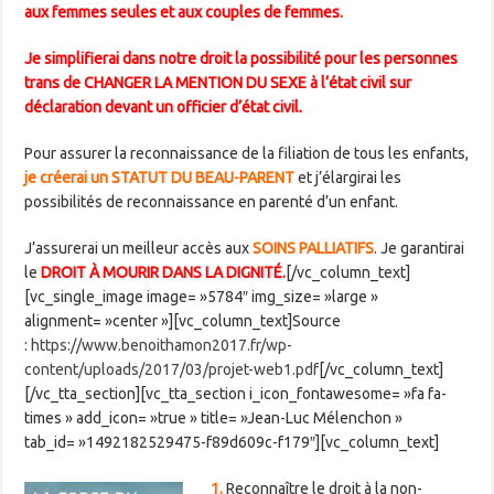
aux femmes seules et aux couples de femmes.
Je simplifierai dans notre droit la possibilité pour les personnes
trans de CHANGER LA MENTION DU SEXE à l’état civil sur
déclaration devant un officier d’état civil.
Pour assurer la reconnaissance de la filiation de tous les enfants,
je créerai un STATUT DU BEAU-PARENT
et j’élargirai les
possibilités de reconnaissance en parenté d’un enfant.
J’assurerai un meilleur accès aux
SOINS PALLIATIFS
. Je garantirai
le
DROIT À MOURIR DANS LA DIGNITÉ.
[/vc_column_text]
[vc_single_image image= »5784″ img_size= »large »
alignment= »center »][vc_column_text]Source
:
https://www.benoithamon2017.fr/wp-
content/uploads/2017/03/projet-web1.pdf
[/vc_column_text]
[/vc_tta_section][vc_tta_section i_icon_fontawesome= »fa fa-
times » add_icon= »true » title= »Jean-Luc Mélenchon »
tab_id= »1492182529475-f89d609c-f179″][vc_column_text]
1.
Reconnaître le droit à la non-