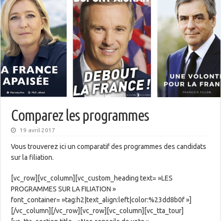
Comparez les programmes
19 avril 2017
Vous trouverez ici un comparatif des programmes des candidats
sur la filiation.
[vc_row][vc_column][vc_custom_heading text= »LES
PROGRAMMES SUR LA FILIATION »
font_container= »tag:h2|text_align:left|color:%23dd8b0f »]
[/vc_column][/vc_row][vc_row][vc_column][vc_tta_tour]