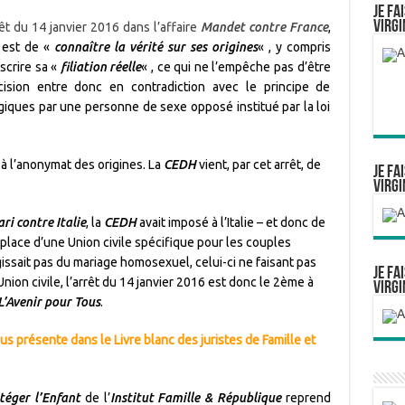
Je fa
Virgi
êt du 14 janvier 2016 dans l’affaire
Mandet contre France
,
 est de «
connaître la vérité sur ses origines
« , y compris
nscrire sa «
filiation réelle
« , ce qui ne l’empêche pas d’être
cision entre donc en contradiction avec le principe de
giques par une personne de sexe opposé institué par la loi
à l’anonymat des origines. La
CEDH
vient, par cet arrêt, de
Je fa
Virgi
ari contre Italie
, la
CEDH
avait imposé à l’Italie – et donc de
 place d’une Union civile spécifique pour les couples
gissait pas du mariage homosexuel, celui-ci ne faisant pas
Je fa
nion civile, l’arrêt du 14 janvier 2016 est donc le 2ème à
Virgi
L’Avenir pour Tous
.
s présente dans le Livre blanc des juristes de Famille et
téger l’Enfant
de l’
Institut Famille & République
reprend