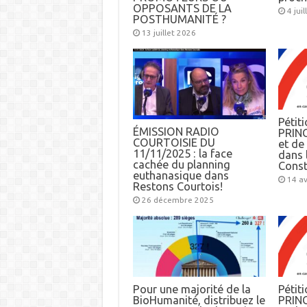
OPPOSANTS DE LA
4 jui
POSTHUMANITÉ ?
13 juillet 2026
Pétiti
ÉMISSION RADIO
PRINC
COURTOISIE DU
et d
11/11/2025 : la face
dans l
cachée du planning
Const
euthanasique dans
14 av
Restons Courtois!
26 décembre 2025
Pour une majorité de la
Pétiti
BioHumanité, distribuez le
PRINC