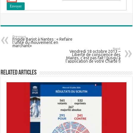
Previous
Frigide Barjot à Nantes : « Refaire
l’unité du mouvement en
marchant»
Next
Vendredi 18 octobre 2013 –
Liberté de conscience des
Maires, c’est pas fait ! (jusqu’à
l’application de votre Charte !)
Related Articles