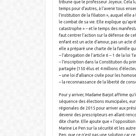
tribune que le professeur Joyeux. Cela lu
temps pour d’autres, à l’avenir tous ense
l’institution de la filiation », auquel el
le combat de sa vie. Elle explique qu’après 
catastrophe » – et le temps des manifesta
faut centrer l’action sur la défense de cette
enfant est un acte d’amour, pas un acte d’
elle a préparé une charte de la famille qu
– l’abrogation de l’article 6 – 1 de la loi Ta
– l’inscription dans la Constitution du pri
partagée (150 élus et 4 millions d’électeu
– une loi d’alliance civile pour les homos
– la reconnaissance de la liberté de cons
Pour y arriver, Madame Barjot affirme qu’i
séquence des élections municipales, eu
régionales de 2015 pour arriver aux prési
devenir des prescripteurs en allant renc
dite charte. Elle ajoute que « l’oppositio
Marine Le Pen sur la sécurité et les autre
Pen, que ce n’est pas une solution car ce