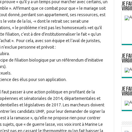
i prouve « qu’il y a un temps pour marcher avec certains, un
Je fa
Virgi
mble ». Affirmant que ce combat pour que « le mariage soit
le a tout donné, perdant son appartement, ses ressources, est
le vote de la loi, -« dont le retrait sec serait une
tions, « le problème n’est pas les homosexuels »et qu’il
 filiation, c’est à dire d’institutionnaliser le fait « qu’un
achat ». Pour cela, avec son équipe et l’aval de juristes,
i n’exclue personne et prévoit :
ubira.
Je fa
ncipe de filiation biologique par un référendum d’initiative
Virgi
rs).
exuels.
cience des élus pour son application.
Je fa
l faut passer à une action politique en profitant de la
Virgi
ropéennes et sénatoriales de 2014, départementales et
dentielles et législatives de 2017. Les marcheurs doivent
ontrer les candidats UMP, pour leur demander de signer la
n est à la ramasse », qu’elle ne propose rien pour contrer
s sujets, que « de guerre lasse, vos voix iront à Marine Le
 n’est pas en cassant le thermomètre qu’on fait baisser la