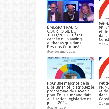
Pétiti
ÉMISSION RADIO
PRINC
COURTOISIE DU
et d
11/11/2025 : la face
dans l
cachée du planning
Const
euthanasique dans
14 av
Restons Courtois!
26 décembre 2025
Pour une majorité de la
Pétiti
BioHumanité, distribuez le
PRINC
programme de L’AVenir
et d
pour Tous aux candidats
dans l
à l’élection législative de
Const
juillet 2024 !
27 m
23 juin 2024