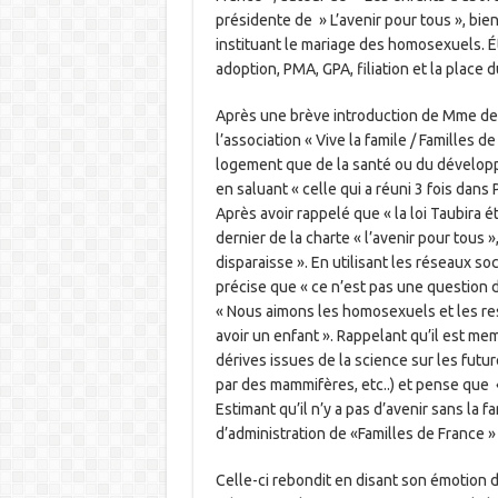
présidente de » L’avenir pour tous », bi
instituant le mariage des homosexuels. Éta
adoption, PMA, GPA, filiation et la place 
Après une brève introduction de Mme de 
l’association « Vive la famile / Familles 
logement que de la santé ou du dévelop
en saluant « celle qui a réuni 3 fois dans 
Après avoir rappelé que « la loi Taubira é
dernier de la charte « l’avenir pour tous 
disparaisse ». En utilisant les réseaux soc
précise que « ce n’est pas une question d
« Nous aimons les homosexuels et les 
avoir un enfant ». Rappelant qu’il est mem
dérives issues de la science sur les futur
par des mammifères, etc..) et pense que «
Estimant qu’il n’y a pas d’avenir sans la 
d’administration de «Familles de France » 
Celle-ci rebondit en disant son émotion 