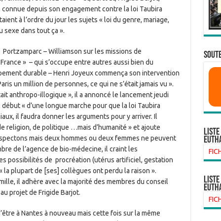
en connue depuis son engagement contre la loi Taubira
ient à l’ordre du jour les sujets « loi du genre, mariage,
du sexe dans tout ça ».
Portzamparc – Williamson sur les missions de
SOUTE
de France » – qui s’occupe entre autres aussi bien du
pement durable – Henri Joyeux commença son intervention
Paris un million de personnes, ce qui ne s’était jamais vu ».
tait anthropo-illogique », il a annoncé le lancement jeudi
», début « d’une longue marche pour que la loi Taubira
iaux, il faudra donner les arguments pour y arriver. Il
e religion, de politique …mais d’humanité » et ajoute
Liste
respectons mais deux hommes ou deux femmes ne peuvent
euth
bre de l’agence de bio-médecine, il craint les
FIC
es possibilités de procréation (utérus artificiel, gestation
 la plupart de [ses] collègues ont perdu la raison ».
liste
famille, il adhère avec la majorité des membres du conseil
euth
au projet de Frigide Barjot.
FIC
d’être à Nantes à nouveau mais cette fois sur la même