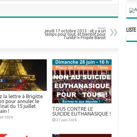
Next
Liste
Jeudi 17 octobre 2013 : «Il y a un
temps pour tout, et bientôt pour
l’unité !» Frigide Barjot
 la lettre à Brigitte
n pour annuler le
inal du 15 juillet
TOUS CONTRE LE
ain !
SUICIDE EUTHANASIQUE !
llet 2026
27 juin 2026