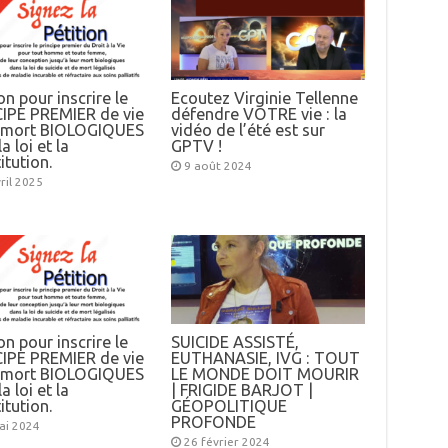
on pour inscrire le
Ecoutez Virginie Tellenne
IPE PREMIER de vie
défendre VOTRE vie : la
e mort BIOLOGIQUES
vidéo de l’été est sur
a loi et la
GPTV !
itution.
9 août 2024
ril 2025
on pour inscrire le
SUICIDE ASSISTÉ,
IPE PREMIER de vie
EUTHANASIE, IVG : TOUT
e mort BIOLOGIQUES
LE MONDE DOIT MOURIR
a loi et la
| FRIGIDE BARJOT |
itution.
GÉOPOLITIQUE
PROFONDE
ai 2024
26 février 2024