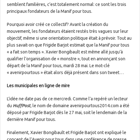
semblent familières, c’est totalement normal: ce sont les trois
principaux fondateurs de la Manif pour tous.
Pourquoi avoir créé ce collectif? Avant la création du
mouvement, les fondateurs étaient restés très vagues sur leur
objectif, même si une orientation politique était à prévoir. Tout au
plus savait-on que Frigide Barjot estimait que la Manif pour tous
« a fait son temps ». Xavier Bongibault est même allé jusqu’à
qualifier l’organisation de « monstre », tout en annonçant son
départ de la Manif pour tous, mardi 28 mai. Le mot-clé
« avenirpourtous » était alors déjà présent dans son tweet…
Les municipales en ligne de mire
L’idée ne date pas de ce mercredi. Comme l’a repéré un lecteur
du
HuffPost
, le nom de domaine avenirpourtous2014.com a été
déposé par Frigide Barjot dès le 27 mai, soit le lendemain de la
dernière Manif pour tous.
Finalement, Xavier Bongibault et Frigide Barjot ont expliqué le
concept de l’Avenir pour tous dans une conférence de presse,