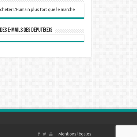
 des e-mails des député(e)s
Mentions légales