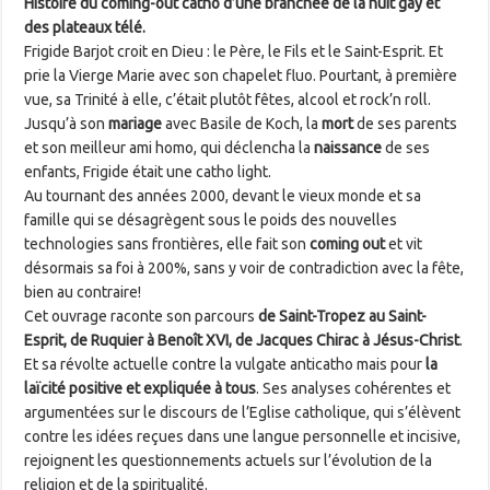
Histoire du coming-out catho d’une branchée de la nuit gay et
des plateaux télé.
Frigide Barjot croit en Dieu : le Père, le Fils et le Saint-Esprit. Et
prie la Vierge Marie avec son chapelet fluo. Pourtant, à première
vue, sa Trinité à elle, c’était plutôt fêtes, alcool et rock’n roll.
Jusqu’à son
mariage
avec Basile de Koch, la
mort
de ses parents
et son meilleur ami homo, qui déclencha la
naissance
de ses
enfants, Frigide était une catho light.
Au tournant des années 2000, devant le vieux monde et sa
famille qui se désagrègent sous le poids des nouvelles
technologies sans frontières, elle fait son
coming out
et vit
désormais sa foi à 200%, sans y voir de contradiction avec la fête,
bien au contraire!
Cet ouvrage raconte son parcours
de Saint-Tropez au Saint-
Esprit, de Ruquier à Benoît XVI, de Jacques Chirac à Jésus-Christ
.
Et sa révolte actuelle contre la vulgate anticatho mais pour
la
laïcité positive et expliquée à tous
. Ses analyses cohérentes et
argumentées sur le discours de l’Eglise catholique, qui s’élèvent
contre les idées reçues dans une langue personnelle et incisive,
rejoignent les questionnements actuels sur l’évolution de la
religion et de la spiritualité.