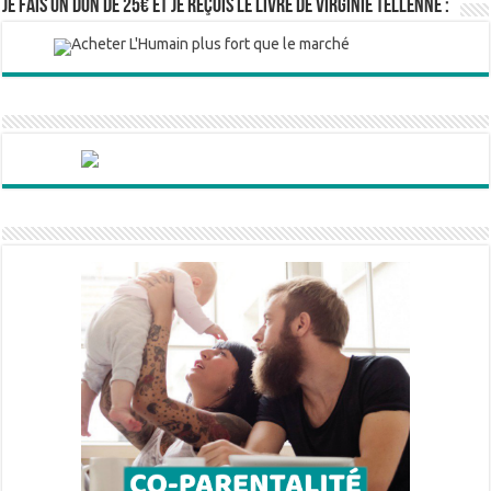
Je fais un don de 25€ et je reçois le livre de Virginie Tellenne :