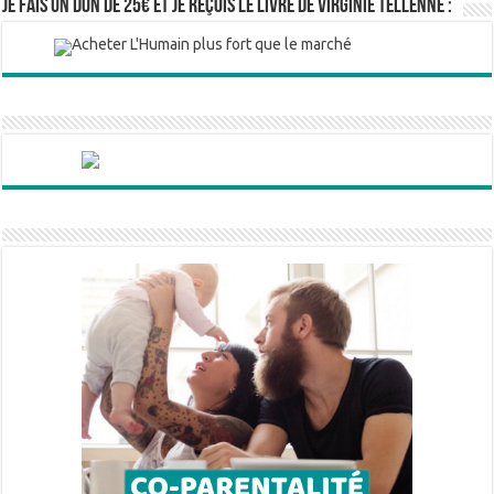
Je fais un don de 25€ et je reçois le livre de Virginie Tellenne :