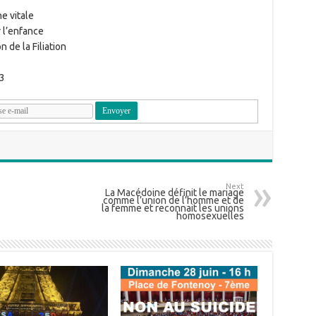
e vitale
 l’enfance
 de la Filiation
3
Next
La Macédoine définit le mariage
comme l’union de l’homme et de
la femme et reconnait les unions
homosexuelles