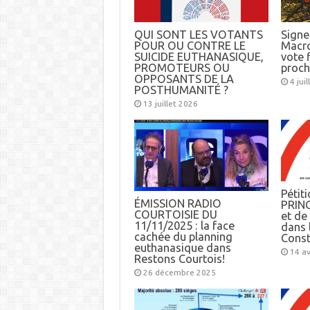
QUI SONT LES VOTANTS
Signez
POUR OU CONTRE LE
Macro
SUICIDE EUTHANASIQUE,
vote f
PROMOTEURS OU
proch
OPPOSANTS DE LA
4 jui
POSTHUMANITÉ ?
13 juillet 2026
Pétiti
ÉMISSION RADIO
PRINC
COURTOISIE DU
et d
11/11/2025 : la face
dans l
cachée du planning
Const
euthanasique dans
14 av
Restons Courtois!
26 décembre 2025