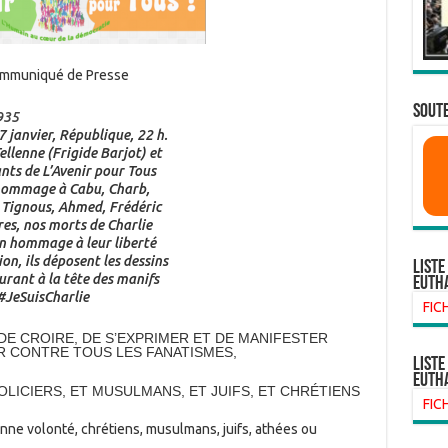
mmuniqué de Presse
SOUTE
7 janvier, République, 22 h.
ellenne (Frigide Barjot) et
ants de L’Avenir pour Tous
hommage à Cabu, Charb,
 Tignous, Ahmed, Frédéric
res, nos morts de Charlie
 hommage à leur liberté
on, ils déposent les dessins
Liste
urant à la tête des manifs
euth
#JeSuisCharlie
FIC
DE CROIRE, DE S’EXPRIMER ET DE MANIFESTER
R CONTRE TOUS LES FANATISMES,
liste
euth
LICIERS, ET MUSULMANS, ET JUIFS, ET CHRÉTIENS
FIC
e volonté, chrétiens, musulmans, juifs, athées ou