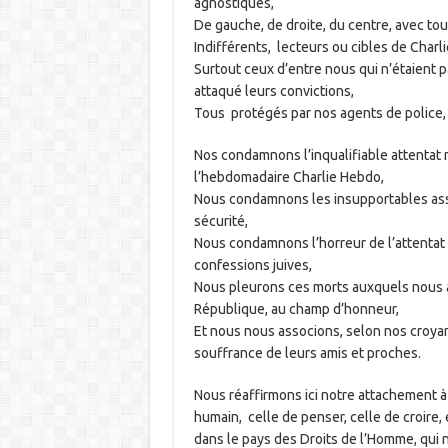
agnostiques,
De gauche, de droite, du centre, avec tou
Indifférents, lecteurs ou cibles de Charl
Surtout ceux d’entre nous qui n’étaient p
attaqué leurs convictions,
Tous protégés par nos agents de police,
Nos condamnons l’inqualifiable attentat m
l’hebdomadaire Charlie Hebdo,
Nous condamnons les insupportables assa
sécurité,
Nous condamnons l’horreur de l’attentat a
confessions juives,
Nous pleurons ces morts auxquels nous a
République, au champ d’honneur,
Et nous nous associons, selon nos croyanc
souffrance de leurs amis et proches.
Nous réaffirmons ici notre attachement à l
humain, celle de penser, celle de croire,
dans le pays des Droits de l’Homme, qui n