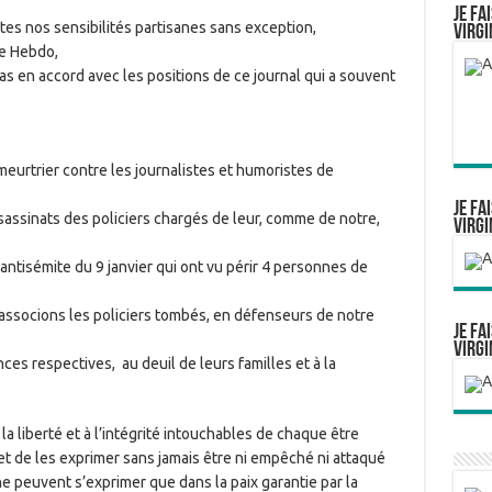
Je fa
tes nos sensibilités partisanes sans exception,
Virgi
ie Hebdo,
as en accord avec les positions de ce journal qui a souvent
eurtrier contre les journalistes et humoristes de
Je fa
ssinats des policiers chargés de leur, comme de notre,
Virgi
ntisémite du 9 janvier qui ont vu périr 4 personnes de
ssocions les policiers tombés, en défenseurs de notre
Je fa
Virgi
es respectives, au deuil de leurs familles et à la
a liberté et à l’intégrité intouchables de chaque être
 et de les exprimer sans jamais être ni empêché ni attaqué
e peuvent s’exprimer que dans la paix garantie par la