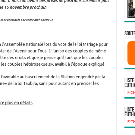
 Tour d’horizon avant des prises de positions sûrement plus
 le 15 novembre prochain.
 sont présentés par ordre alphabétique
SOUTE
 l’Assemblée nationale lors du vote de la loi Mariage pour
star de l’Avenir pour Tous, à l’union des couples de même
alité des droits et que je pense qu’il faut que les couples
es couples hétérosexuels», avait-il à l’époque expliqué.
s favorable au basculement de la filiation engendré par la
Liste
re» de la loi Taubira, sans pour autant en préciser les
euth
FIC
re plus en détails
liste
euth
FIC