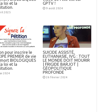
a loi et la
GPTV !
itution.
9 août 2024
ril 2025
on pour inscrire le
SUICIDE ASSISTÉ,
IPE PREMIER de vie
EUTHANASIE, IVG : TOUT
e mort BIOLOGIQUES
LE MONDE DOIT MOURIR
a loi et la
| FRIGIDE BARJOT |
itution.
GÉOPOLITIQUE
PROFONDE
ai 2024
26 février 2024