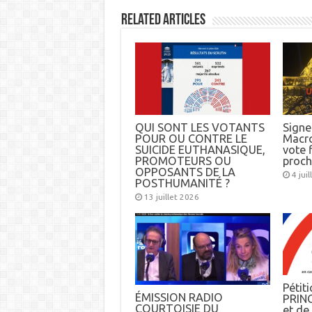
Related Articles
QUI SONT LES VOTANTS
Signez
POUR OU CONTRE LE
Macro
SUICIDE EUTHANASIQUE,
vote f
PROMOTEURS OU
proch
OPPOSANTS DE LA
4 jui
POSTHUMANITÉ ?
13 juillet 2026
Pétiti
ÉMISSION RADIO
PRINC
COURTOISIE DU
et d