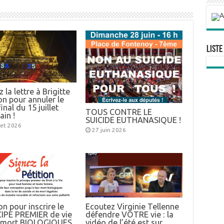
Liste
 la lettre à Brigitte
n pour annuler le
inal du 15 juillet
TOUS CONTRE LE
ain !
SUICIDE EUTHANASIQUE !
llet 2026
27 juin 2026
on pour inscrire le
Ecoutez Virginie Tellenne
IPE PREMIER de vie
défendre VOTRE vie : la
e mort BIOLOGIQUES
vidéo de l’été est sur