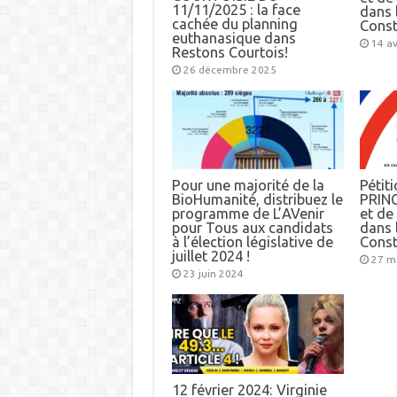
11/11/2025 : la face
dans l
cachée du planning
Const
euthanasique dans
14 av
Restons Courtois!
26 décembre 2025
Pour une majorité de la
Pétiti
BioHumanité, distribuez le
PRINC
programme de L’AVenir
et d
pour Tous aux candidats
dans l
à l’élection législative de
Const
juillet 2024 !
27 m
23 juin 2024
12 février 2024: Virginie