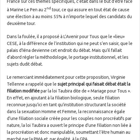
France sur ces thèmes spécifiques, c’était dans le but d’être face
nd
à Marine Le Pen au 2
tour, ce qui assure en tout état de cause
une élection à au moins 55% à n’importe lequel des candidats du
deuxième tour.
Dans la foulée, il a proposé à L’Avenir pour Tous que le «lieu»
CESE, à la différence de l’institution qui ne peut s’en saisir, que le
palais d’Iéna devienne cet endroit du débat. Mais qu’il fallait
d’abord régler la méthodologie, le portage institutionnel, et les
sujets dudit débat.
Le remerciant immédiatement pour cette proposition, Virginie
Tellenne a rappelé que le
sujet principal qui faisait débat était la
filiation modifiée
par la loi Taubira dite de « Mariage pour Tous ».
En effet, en ajoutant à la filiation biologique, seule filiation
reconnue jusqu’ici en tant qu’institution structurant la société
dans la sexuation Homme et Femme, la reconnaissance égale
d’une filiation sociale créée pour les couples non procréatifs par
nature, la loi Taubira a ouvert le principe d’une filiation non liée à
la procréation et donc manipulable, soumettant l’être humain au
marché par la PMA et, par égalité, à la GPA.