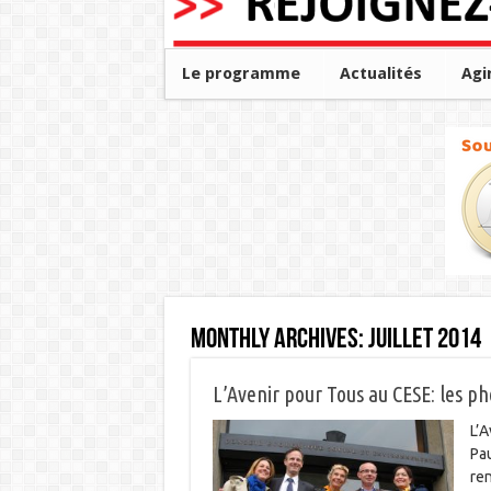
Le programme
Actualités
Agi
Monthly Archives:
juillet 2014
L’Avenir pour Tous au CESE: les ph
L’A
Pau
re