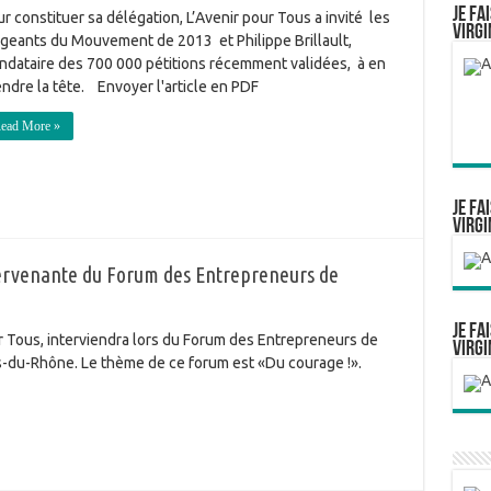
Je fa
r constituer sa délégation, L’Avenir pour Tous a invité les
Virgi
igeants du Mouvement de 2013 et Philippe Brillault,
ndataire des 700 000 pétitions récemment validées, à en
ndre la tête. Envoyer l'article en PDF
ead More »
Je fa
Virgi
ntervenante du Forum des Entrepreneurs de
Je fa
ur Tous, interviendra lors du Forum des Entrepreneurs de
Virgi
s-du-Rhône. Le thème de ce forum est «Du courage !».