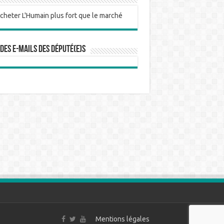
 des e-mails des député(e)s
Mentions légales