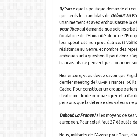
3/
Parce que la politique demande du co
que seuls les candidats de
Debout La Fr
unanimement et avec enthousiasme la d
pour Tous
qui demande que soit inscrite
fondatrice de l’Humanité, donc de l’Eur
leur spécificité non procréatrice. (
à voir ic
résistance au Genre, et nombre des repr
ambiguë sur la question. Il peut donc s’a
français : ils ne peuvent pas continuer su
Hier encore, vous devez savoir que Frigid
dernier meeting de l’UMP à Nantes, où ils
Cadec. Pour constituer un groupe parlemen
d’extrême droite néo-nazi grec et à d’aut
pensons que la défense des valeurs ne peu
Debout La France !
a les moyens de ses 
européen. Pour cela il faut 27 députés d
Nous, militants de l’Avenir pour Tous, d’o