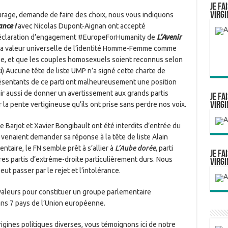
Je fa
Virgi
urage, demande de faire des choix, nous vous indiquons
ance !
avec Nicolas Dupont-Aignan ont accepté
éclaration d’engagement #EuropeForHumanity de
L’Avenir
 la valeur universelle de l’identité Homme-Femme comme
ope, et que les couples homosexuels soient reconnus selon
i
) Aucune tête de liste UMP n’a signé cette charte de
ésentants de ce parti ont malheureusement une position
gir aussi de donner un avertissement aux grands partis
Je fa
Virgi
r la pente vertigineuse qu’ils ont prise sans perdre nos voix.
e Barjot et Xavier Bongibault ont été interdits d’entrée du
 venaient demander sa réponse à la tête de liste Alain
taire, le FN semble prêt à s’allier à
L’Aube dorée
, parti
Je fa
res partis d’extrême-droite particulièrement durs. Nous
Virgi
t passer par le rejet et l’intolérance.
valeurs pour constituer un groupe parlementaire
ans 7 pays de l’Union européenne.
rigines politiques diverses, vous témoignons ici de notre