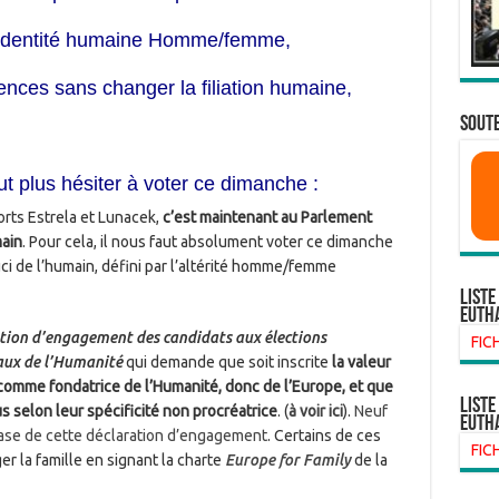
l’identité humaine Homme/femme,
rences sans changer la filiation humaine,
SOUTE
aut plus hésiter à voter ce dimanche :
rts Estrela et Lunacek,
c’est maintenant au Parlement
main
. Pour cela, il nous faut absolument voter ce dimanche
uci de l’humain, défini par l’altérité homme/femme
Liste
euth
tion d’engagement des candidats aux élections
FIC
aux de l’Humanité
qui demande que soit inscrite
la valeur
omme fondatrice de l’Humanité, donc de l’Europe, et que
liste
 selon leur spécificité non procréatrice
. (
à voir ici
).
Neuf
euth
base de cette déclaration d’engagement
. Certains de ces
FIC
r la famille en signant la charte
Europe for Family
de la