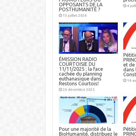
OPPOSANTS DE LA
4 jui
POSTHUMANITÉ ?
13 juillet 2026
Pétiti
ÉMISSION RADIO
PRINC
COURTOISIE DU
et d
11/11/2025 : la face
dans l
cachée du planning
Const
euthanasique dans
14 av
Restons Courtois!
26 décembre 2025
Pour une majorité de la
Pétiti
BioHumanité, distribuez le
PRINC