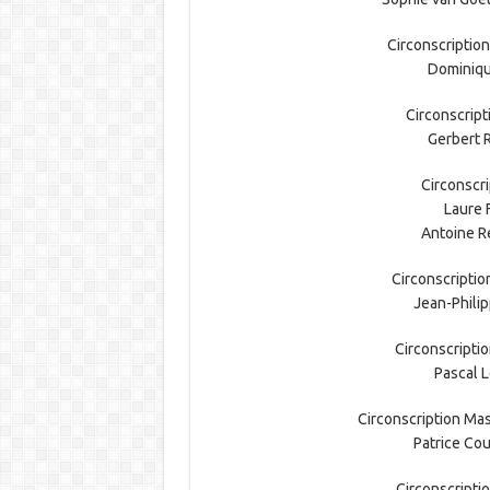
Circonscription 
Dominiqu
Circonscripti
Gerbert 
Circonscri
Laure F
Antoine R
Circonscriptio
Jean-Phili
Circonscriptio
Pascal L
Circonscription Mass
Patrice Cou
Circonscriptio