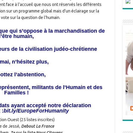
nt face à l’accueil que nous ont réservés les différents
sition sur un programme global mais d’un éclairage sur la
n vote sur la question de l’humain.
ue qui s’oppose à la marchandisation de
l’être humain,
rs de la civilisation judéo-chrétienne
mai, n’hésitez plus,
ttez l’abstention,
présentent, militants de l’Humain et des
Familles !
idats ayant accepté notre déclaration
 :
bit.ly/EuropeForHumanity
ion Ouest (25 listes inscrites)
e de Jessé,
Debout La France
them,
7e sur la liste Nous Citoyens