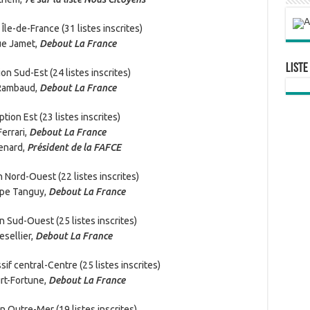
Île-de-France (31 listes inscrites)
e Jamet,
Debout La France
Liste
on Sud-Est (24 listes inscrites)
Rambaud,
Debout La France
ption Est (23 listes inscrites)
errari,
Debout La France
enard,
Président de la FAFCE
n Nord-Ouest (22 listes inscrites)
ppe Tanguy,
Debout La France
n Sud-Ouest (25 listes inscrites)
esellier,
Debout La France
if central-Centre (25 listes inscrites)
rt-Fortune,
Debout La France
n Outre-Mer (19 listes inscrites)