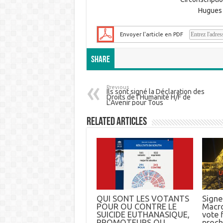
Hugues 
Envoyer l'article en PDF
Share
Previous
Ils sont signé la Déclaration des
Droits de l’Humanité H/F de
L’Avenir pour Tous
Related Articles
QUI SONT LES VOTANTS
Signez
POUR OU CONTRE LE
Macro
SUICIDE EUTHANASIQUE,
vote f
PROMOTEURS OU
proch