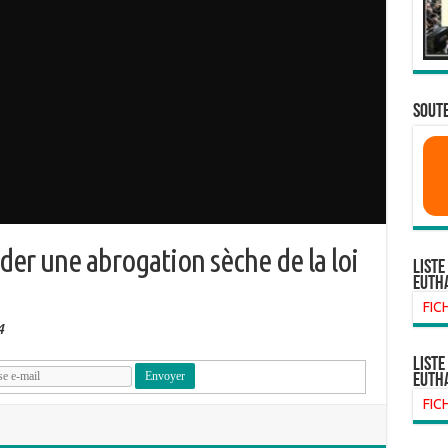
SOUTE
er une abrogation sèche de la loi
Liste
euth
FIC
4
liste
euth
FIC