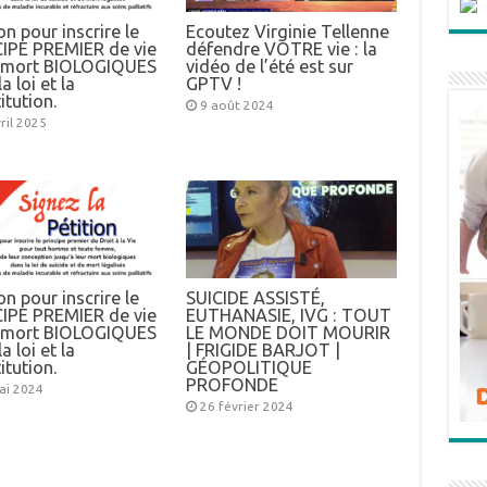
on pour inscrire le
Ecoutez Virginie Tellenne
IPE PREMIER de vie
défendre VOTRE vie : la
e mort BIOLOGIQUES
vidéo de l’été est sur
a loi et la
GPTV !
itution.
9 août 2024
ril 2025
on pour inscrire le
SUICIDE ASSISTÉ,
IPE PREMIER de vie
EUTHANASIE, IVG : TOUT
e mort BIOLOGIQUES
LE MONDE DOIT MOURIR
a loi et la
| FRIGIDE BARJOT |
itution.
GÉOPOLITIQUE
PROFONDE
ai 2024
26 février 2024