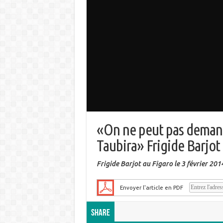
«On ne peut pas demand
Taubira» Frigide Barjot
Frigide Barjot au Figaro le 3 février 201
Envoyer l'article en PDF
Share