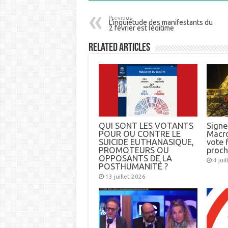
Previous
L’inquiétude des manifestants du
2 février est légitime
Related Articles
QUI SONT LES VOTANTS
Signez
POUR OU CONTRE LE
Macro
SUICIDE EUTHANASIQUE,
vote f
PROMOTEURS OU
proch
OPPOSANTS DE LA
4 jui
POSTHUMANITÉ ?
13 juillet 2026