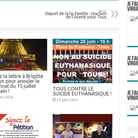
Je fa
Virgi
Next
Report de la loi Famille : réaction
de l’Avenir pour Tous
Je fa
Virgi
 la lettre à Brigitte
n pour annuler le
inal du 15 juillet
TOUS CONTRE LE
ain !
Je fa
SUICIDE EUTHANASIQUE !
llet 2026
Virgi
27 juin 2026