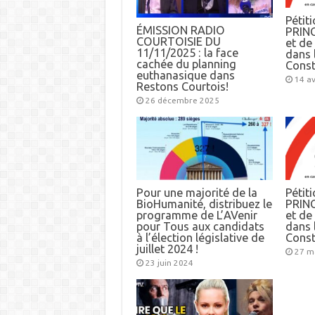
Pétiti
ÉMISSION RADIO
PRINC
COURTOISIE DU
et d
11/11/2025 : la face
dans l
cachée du planning
Const
euthanasique dans
14 av
Restons Courtois!
26 décembre 2025
Pour une majorité de la
Pétiti
BioHumanité, distribuez le
PRINC
programme de L’AVenir
et d
pour Tous aux candidats
dans l
à l’élection législative de
Const
juillet 2024 !
27 m
23 juin 2024