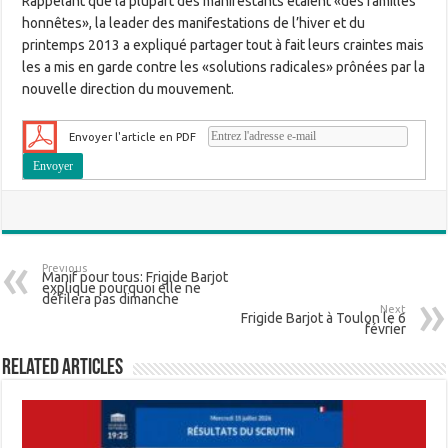
Rappelant que la plupart des manifestants étaient «des familles
honnêtes», la leader des manifestations de l’hiver et du
printemps 2013 a expliqué partager tout à fait leurs craintes mais
les a mis en garde contre les «solutions radicales» prônées par la
nouvelle direction du mouvement.
Envoyer l'article en PDF
Previous
Manif pour tous: Frigide Barjot
explique pourquoi elle ne
défilera pas dimanche
Next
Frigide Barjot à Toulon le 6
février
Related Articles