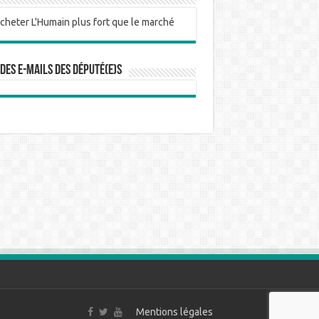
 des e-mails des député(e)s
Mentions légales