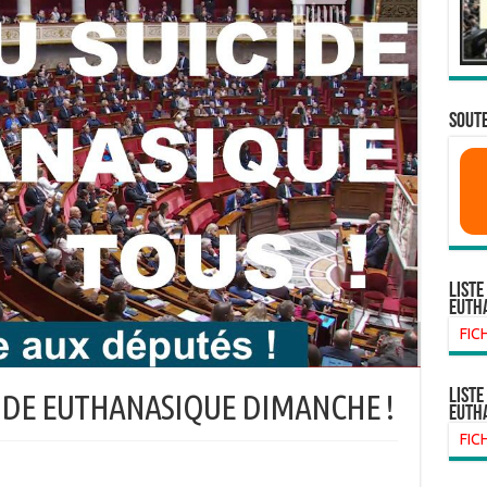
SOUTE
Liste
euth
FIC
liste
IDE EUTHANASIQUE DIMANCHE !
euth
FIC