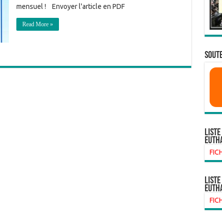
mensuel ! Envoyer l'article en PDF
Read More »
SOUTE
Liste
euth
FIC
liste
euth
FIC