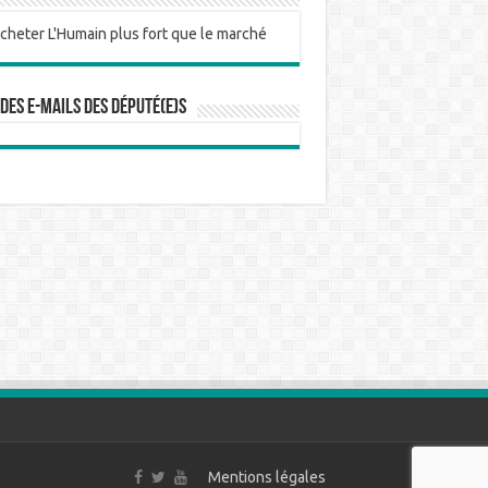
 des e-mails des député(e)s
Mentions légales