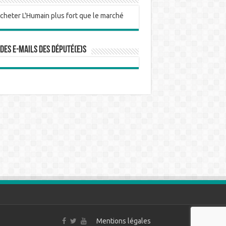
 des e-mails des député(e)s
Mentions légales