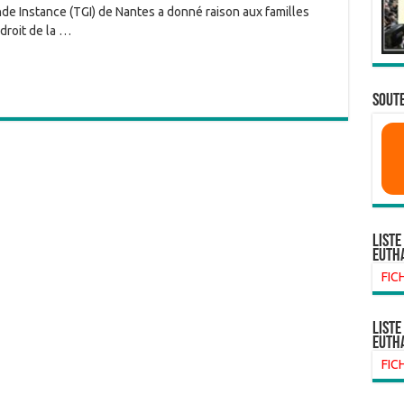
nde Instance (TGI) de Nantes a donné raison aux familles
droit de la …
SOUTE
Liste
euth
FIC
liste
euth
FIC