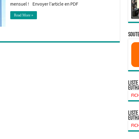
mensuel ! Envoyer l'article en PDF
Read More »
SOUTE
Liste
euth
FIC
liste
euth
FIC