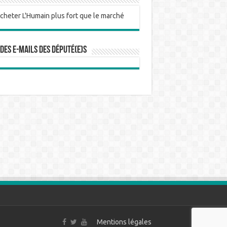
 des e-mails des député(e)s
Mentions légales