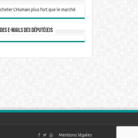
 des e-mails des député(e)s
Mentions légales