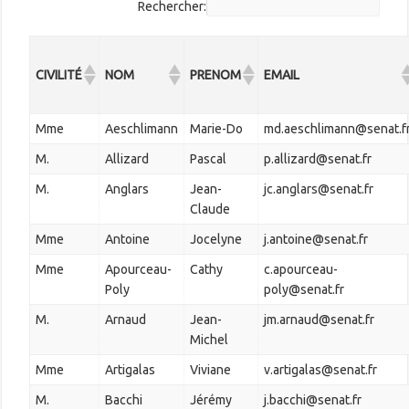
Rechercher:
CIVILITÉ
NOM
PRENOM
EMAIL
Mme
Aeschlimann
Marie-Do
md.aeschlimann@senat.f
M.
Allizard
Pascal
p.allizard@senat.fr
M.
Anglars
Jean-
jc.anglars@senat.fr
Claude
Mme
Antoine
Jocelyne
j.antoine@senat.fr
Mme
Apourceau-
Cathy
c.apourceau-
Poly
poly@senat.fr
M.
Arnaud
Jean-
jm.arnaud@senat.fr
Michel
Mme
Artigalas
Viviane
v.artigalas@senat.fr
M.
Bacchi
Jérémy
j.bacchi@senat.fr