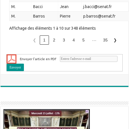
M.
Bacci
Jean
j.bacci@senat.fr
M.
Barros
Pierre
p.barros@senat.fr
Affichage des éléments 1 à 10 sur 348 éléments
…
❮
1
2
3
4
5
35
❯
Envoyer l'article en PDF