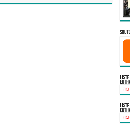
SOUTE
Liste
euth
FIC
liste
euth
FIC