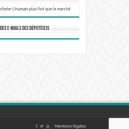
 des e-mails des député(e)s
Mentions légales